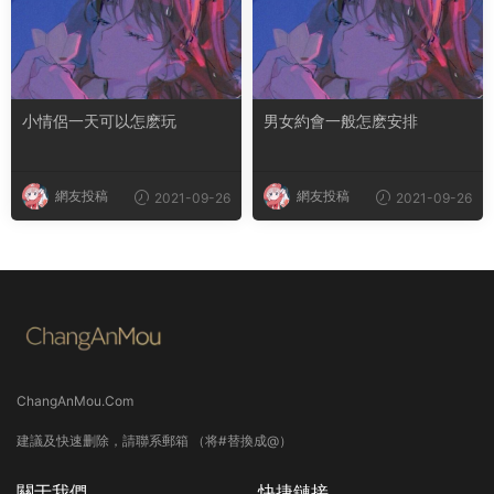
小情侶一天可以怎麽玩
男女約會一般怎麽安排
網友投稿
網友投稿
2021-09-26
2021-09-26
ChangAnMou.Com
建議及快速删除，請聯系郵箱 （将#替換成@）
關于我們
快捷鏈接