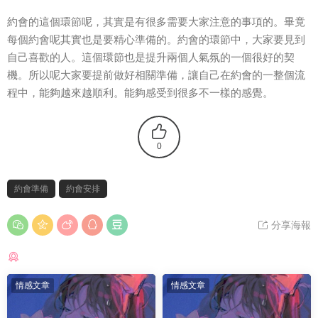
約會的這個環節呢，其實是有很多需要大家注意的事項的。畢竟
每個約會呢其實也是要精心準備的。約會的環節中，大家要見到
自己喜歡的人。這個環節也是提升兩個人氣氛的一個很好的契
機。所以呢大家要提前做好相關準備，讓自己在約會的一整個流
程中，能夠越來越順利。能夠感受到很多不一樣的感覺。
0
約會準備
約會安排
分享海報
猜你喜歡
情感文章
情感文章