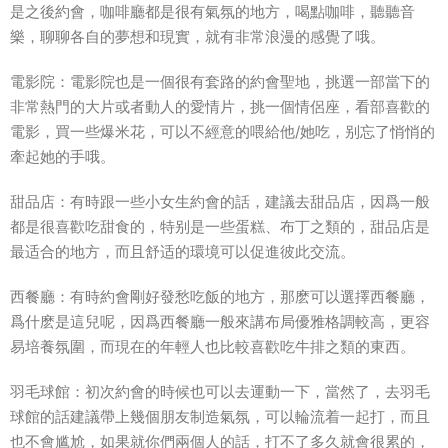
是之後約會，咖啡廳都是很有氣氛的地方，喝點咖啡，聽聽音
樂，聊聊各自的夢想和現實，就有非常浪漫的感覺了哦。
電影院：電影院也是一個很有套路的約會聖地，挑選一部當下的
非常熱門的大片或者動人的愛情片，挑一個情侶座，看部喜歡的
電影，買一些爆米花，可以不經意的喂給他/她吃，别忘了悄悄的
牽起她的手哦。
甜品店：有時跟一些小女生約會的話，建議去甜品店，因爲一般
都是很喜歡吃甜食的，特别是一些蛋糕、布丁之類的，甜品店是
最适合的地方，而且舒适的環境可以促進彼此交流。
西餐廳：有時約會剛好發愁吃飯的地方，那麽可以選擇西餐廳，
爲什麽是這兒呢，因爲西餐廳一般來講布局優雅格調較高，更容
易培養氛圍，而現在的年輕人也比較喜歡吃牛排之類的東西。
羽毛球館：初次約會的時候也可以去運動一下，當然了，去羽毛
球館的話建議帶上幾個朋友制造氣氛，可以輪流着一起打，而且
也不會尴尬，如果就你們兩個人的話，打不了多久就會很累的，