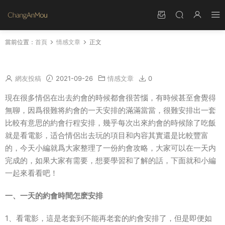
當前位置：
首頁
情感文章
正文
一天的約會時間怎麽安排
網友投稿
2021-09-26
情感文章
0
現在很多情侶在出去約會的時候都會很苦惱，有時候甚至會覺得
無聊，因爲很難将約會的一天安排的滿滿當當，很難安排出一套
比較有意思的約會行程安排，幾乎每次出來約會的時候除了吃飯
就是看電影，适合情侶出去玩的項目和内容其實還是比較豐富
的，今天小編就爲大家整理了一份約會攻略，大家可以在一天内
完成的，如果大家有需要，想要學習和了解的話，下面就和小編
一起來看看吧！
一、一天的約會時間怎麽安排
1、看電影，這是老套到不能再老套的約會安排了，但是即便如