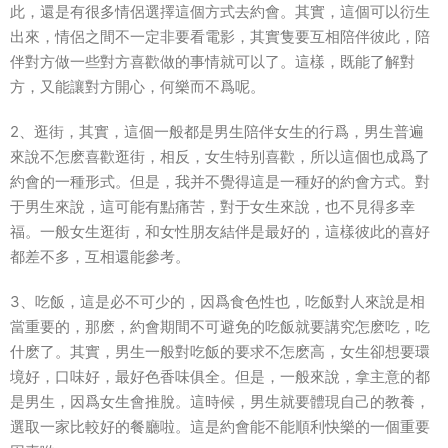
此，還是有很多情侶選擇這個方式去約會。其實，這個可以衍生
出來，情侶之間不一定非要看電影，其實隻要互相陪伴彼此，陪
伴對方做一些對方喜歡做的事情就可以了。這樣，既能了解對
方，又能讓對方開心，何樂而不爲呢。
2、逛街，其實，這個一般都是男生陪伴女生的行爲，男生普遍
來說不怎麽喜歡逛街，相反，女生特别喜歡，所以這個也成爲了
約會的一種形式。但是，我并不覺得這是一種好的約會方式。對
于男生來說，這可能有點痛苦，對于女生來說，也不見得多幸
福。一般女生逛街，和女性朋友結伴是最好的，這樣彼此的喜好
都差不多，互相還能參考。
3、吃飯，這是必不可少的，因爲食色性也，吃飯對人來說是相
當重要的，那麽，約會期間不可避免的吃飯就要講究怎麽吃，吃
什麽了。其實，男生一般對吃飯的要求不怎麽高，女生卻想要環
境好，口味好，最好色香味俱全。但是，一般來說，拿主意的都
是男生，因爲女生會推脫。這時候，男生就要體現自己的教養，
選取一家比較好的餐廳啦。這是約會能不能順利快樂的一個重要