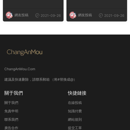
麽安排
網友投稿
網友投稿
2021-09-26
2021-09-26
ChangAnMou.Com
建議及快速删除，請聯系郵箱 （将#替換成@）
關于我們
快捷鏈接
關于我們
在線投稿
免責申明
知識付費
聯系我們
網站規則
廣告合作
提交工單