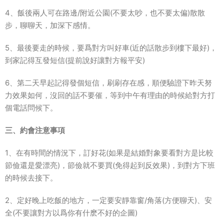
4、飯後兩人可在路邊/附近公園(不要太吵，也不要太偏)散散
步，聊聊天，加深下感情。
5、最後要走的時候，要爲對方叫好車(近的話散步到樓下最好)，
到家記得互發短信(提前說好讓對方報平安)
6、第二天早起記得發個短信，刷刷存在感，順便驗證下昨天努
力效果如何，沒回的話不要催，等到中午有理由的時候給對方打
個電話問候下。
三、約會注意事項
1、在有時間的情況下，訂好花(如果是結婚對象要看對方是比較
節儉還是愛漂亮)，節儉就不要買(免得起到反效果)，到對方下班
的時候去接下。
2、定好晚上吃飯的地方，一定要安靜靠窗/角落(方便聊天)、安
全(不要讓對方以爲你有什麽不好的企圖)