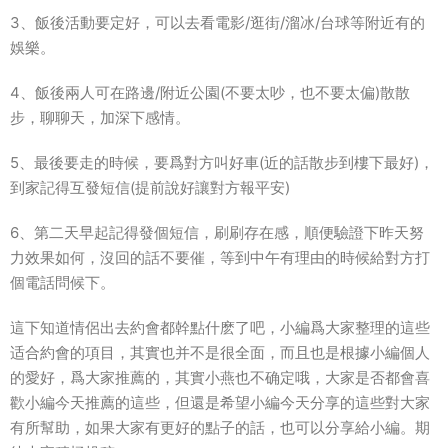
3、飯後活動要定好，可以去看電影/逛街/溜冰/台球等附近有的
娛樂。
4、飯後兩人可在路邊/附近公園(不要太吵，也不要太偏)散散
步，聊聊天，加深下感情。
5、最後要走的時候，要爲對方叫好車(近的話散步到樓下最好)，
到家記得互發短信(提前說好讓對方報平安)
6、第二天早起記得發個短信，刷刷存在感，順便驗證下昨天努
力效果如何，沒回的話不要催，等到中午有理由的時候給對方打
個電話問候下。
這下知道情侶出去約會都幹點什麽了吧，小編爲大家整理的這些
适合約會的項目，其實也并不是很全面，而且也是根據小編個人
的愛好，爲大家推薦的，其實小燕也不确定哦，大家是否都會喜
歡小編今天推薦的這些，但還是希望小編今天分享的這些對大家
有所幫助，如果大家有更好的點子的話，也可以分享給小編。期