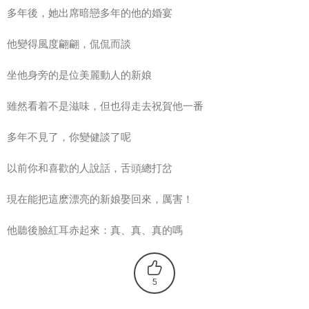
多年後，她出席暗戀多年的他的婚宴
他變得風度翩翩，侃侃而談
坐他身旁的是位美麗動人的新娘
雖然看着不是滋味，但也得走去祝賀他一番
多年不見了，你變健談了呢
以前你和喜歡的人說話，舌頭總打岔
現在能把這麽漂亮的新娘娶回來，厲害！
他聽後臉紅耳赤起來：真、真、真的嗎
5