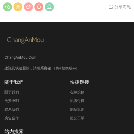
分享海報
ChangAnMou.Com
建議及快速删除，請聯系郵箱 （将#替換成@）
關于我們
快捷鏈接
關于我們
在線投稿
免責申明
知識付費
聯系我們
網站規則
廣告合作
提交工單
站内搜索