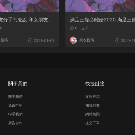
友分手怎麽說 和女朋友分
滿足三條必離婚2020 滿足三
她說的話
必分手
0
0
0
友投稿
網友投稿
2021-01-03
2020-11
關于我們
快捷鏈接
關于我們
在線投稿
免責申明
知識付費
聯系我們
網站規則
廣告合作
提交工單