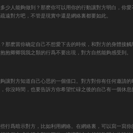
有多少人能夠做到？那麽你可以用你的行動讓對方明白，你愛
着疏遠對方吧，不管是現實中還是網絡裏都要如此。
呢？那麽當你确定自己不想愛下去的時候，和對方的身體接觸
摟抱抱卿卿我我之類的行爲不要出現，對方自然能夠感受到。
能夠讓對方知道自己心思的一個借口。對方對你有任何邀請的
了，你沒時間，也要告訴方你希望忙碌之後的自己有一個休息
。
一些行爲暗示對方，比如利用網絡。在網絡裏，可以寫一寫你