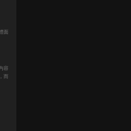
體面
内容
，而