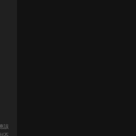
應該
到不