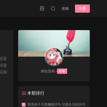
登錄
注冊
候是
錯過
網友投稿
作者
這個
本類排行
贊美孩子天真爛漫詩句 兒童生活的詩句
1