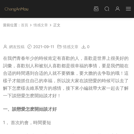
當前位置：
首頁
情感文章
正文
談戀愛怎麽開始談才好
網友投稿
2021-09-11
情感文章
0
在我們青春年少的時候肯定有喜歡的人，喜歡是世界上很美好的
詞彙，喜歡别人和被别人喜歡都是很幸福的事情，要是我們能在
合适的時間遇到合适的人就不要猶豫，要大膽的去争取的哦！這
樣子才能抓住自己的幸福，所以說大家在談戀愛的時候可以去了
解下怎麽樣去維系雙方的感情，接下來小編就帶大家一起去了解
一下談戀愛怎麽開始談才好！
一、談戀愛怎麽開始談才好
1， 首次約會，時間要短