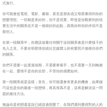
式進行。
你可能會從電視、電影、書籍，甚至是朋友或父母那裏得到你的
戀愛理想。一切都是美好的，但不是現實。即使是你觀察到的現
實生活中的關系也不是一個很好的起點，因爲你和你的伴侶不是
那些人。
在第一段關系中，你應該放棄任何關于這段關系會是什麽樣子的
先入之見。不要在明星情侶或社交媒體上的有愛照片後模仿你們
的關系。
你們不需要一起度過假期，不需要牽着手，也不需要一天到晚都
在一起。愛情不是你的全部，不管你的感覺如何。
第一段關系就是這樣；首先，你可能還會有更多的機會，如果碰
巧這也是你的最後一段戀情，将其視爲不是，這将是解決這一問
題的最佳方法。
無論你是初戀還是說已經談過戀愛了。在我們遇到覺得對的人的