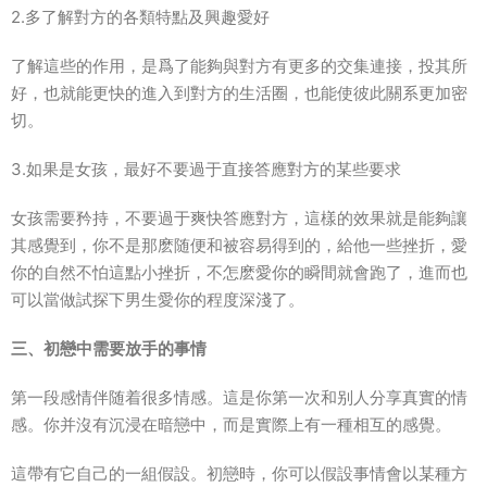
2.多了解對方的各類特點及興趣愛好
了解這些的作用，是爲了能夠與對方有更多的交集連接，投其所
好，也就能更快的進入到對方的生活圈，也能使彼此關系更加密
切。
3.如果是女孩，最好不要過于直接答應對方的某些要求
女孩需要矜持，不要過于爽快答應對方，這樣的效果就是能夠讓
其感覺到，你不是那麽随便和被容易得到的，給他一些挫折，愛
你的自然不怕這點小挫折，不怎麽愛你的瞬間就會跑了，進而也
可以當做試探下男生愛你的程度深淺了。
三、初戀中需要放手的事情
第一段感情伴随着很多情感。這是你第一次和别人分享真實的情
感。你并沒有沉浸在暗戀中，而是實際上有一種相互的感覺。
這帶有它自己的一組假設。初戀時，你可以假設事情會以某種方