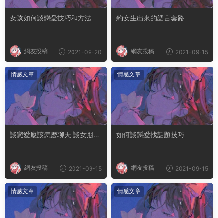
女孩如何談戀愛技巧和方法
約女生出來的語言套路
網友投稿
網友投稿
2021-09-20
2021-09-15
情感文章
情感文章
談戀愛應該怎麽聊天 談女朋友
如何談戀愛找話題技巧
怎麽談
網友投稿
網友投稿
2021-09-15
2021-09-15
情感文章
情感文章