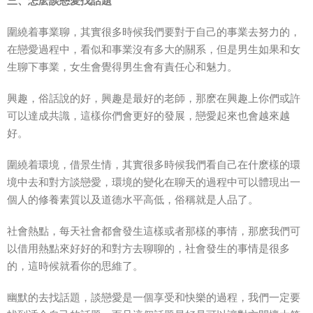
三、
怎麽談戀愛找話題
圍繞着事業聊，其實很多時候我們要對于自己的事業去努力的，
在戀愛過程中，看似和事業沒有多大的關系，但是男生如果和女
生聊下事業，女生會覺得男生會有責任心和魅力。
興趣，俗話說的好，興趣是最好的老師，那麽在興趣上你們或許
可以達成共識，這樣你們會更好的發展，戀愛起來也會越來越
好。
圍繞着環境，借景生情，其實很多時候我們看自己在什麽樣的環
境中去和對方談戀愛，環境的變化在聊天的過程中可以體現出一
個人的修養素質以及道德水平高低，俗稱就是人品了。
社會熱點，每天社會都會發生這樣或者那樣的事情，那麽我們可
以借用熱點來好好的和對方去聊聊的，社會發生的事情是很多
的，這時候就看你的思維了。
幽默的去找話題，談戀愛是一個享受和快樂的過程，我們一定要