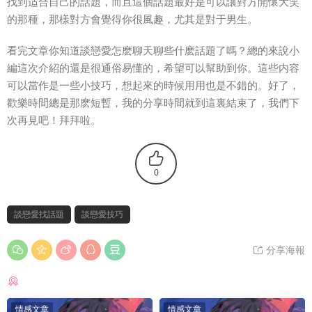
找到适合自己的話題，而且這個話題最好是可以讓對方開懷大笑
的那種，那樣對方會覺得你很風趣，尤其是對于男生。
看完文章你知道談戀愛怎麽聊天聊些什麽話題了嗎？總的來說小
編這次介紹的還是很通俗易懂的，希望可以幫助到你。這些内容
可以當作是一些小技巧，想起來的時候用用也是不錯的。
好了，
歡樂時間總是那麽短暫，我的分享時間就到這裏結束了，我們下
次再見吧！拜拜啦。
0
談戀愛找話題
談戀愛技巧
分享海報
猜你喜歡
情感文章
情感文章