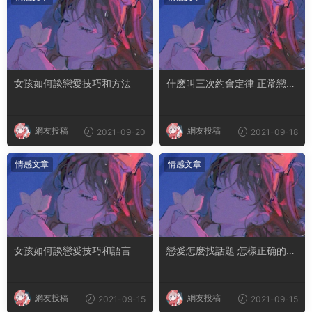
女孩如何談戀愛技巧和方法
什麽叫三次約會定律 正常戀愛
一周見幾次
網友投稿
網友投稿
2021-09-20
2021-09-18
情感文章
情感文章
女孩如何談戀愛技巧和語言
戀愛怎麽找話題 怎樣正确的談
戀愛
網友投稿
網友投稿
2021-09-15
2021-09-15