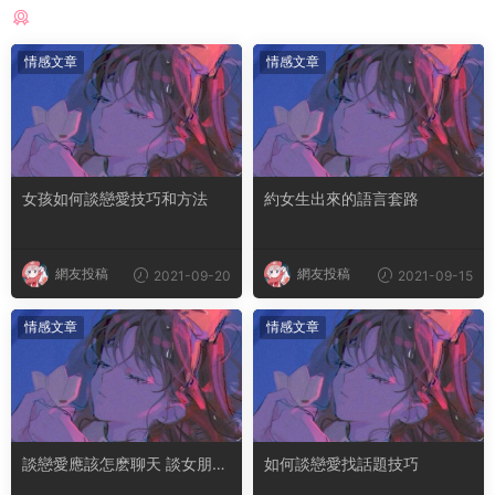
猜你喜歡
情感文章
情感文章
女孩如何談戀愛技巧和方法
約女生出來的語言套路
網友投稿
網友投稿
2021-09-20
2021-09-15
情感文章
情感文章
談戀愛應該怎麽聊天 談女朋友
如何談戀愛找話題技巧
怎麽談