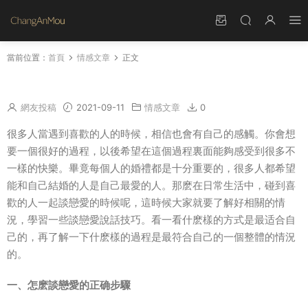
當前位置：
首頁
情感文章
正文
怎麽談戀愛的正确步驟
網友投稿
2021-09-11
情感文章
0
很多人當遇到喜歡的人的時候，相信也會有自己的感觸。你會想
要一個很好的過程，以後希望在這個過程裏面能夠感受到很多不
一樣的快樂。畢竟每個人的婚禮都是十分重要的，很多人都希望
能和自己結婚的人是自己最愛的人。那麽在日常生活中，碰到喜
歡的人一起談戀愛的時候呢，這時候大家就要了解好相關的情
況，學習一些談戀愛說話技巧。看一看什麽樣的方式是最适合自
己的，再了解一下什麽樣的過程是最符合自己的一個整體的情況
的。
一、怎麽談戀愛的正确步驟