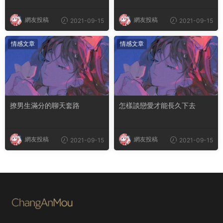
網友投稿
網友投稿
2021-09-15
2021-09-15
情感文章
情感文章
撩男生滿分的聊天套路
怎樣談戀愛才能長久下去
網友投稿
網友投稿
2021-09-15
2021-09-15