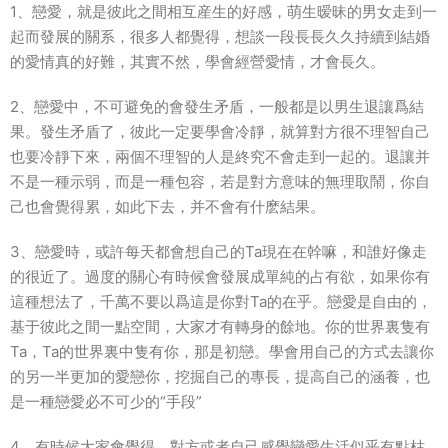
1、戀愛，就是彼此之間相互産生的好感，萌生暧昧的男女走到一
起而發展的關系，很多人都覺得，想談一段長長久久持續到結婚
的愛情真的好難，其實不然，學會經營愛情，才會長久。
2、戀愛中，不可避免的會發生矛盾，一般都是以男生退讓爲結
果。發生矛盾了，彼此一定要學會冷靜，就算對方很不理智自己
也要冷靜下來，兩個不理智的人是終究不會走到一起的。退讓并
不是一種示弱，而是一種包容，若是對方意味的無理取鬧，你自
己也會覺得累，如此下去，并不會有什麽結果。
3、戀愛時，或許每天都會想自己的Ta現在在幹嘛，和誰好像走
的很近了。過度的關心有時候會發展成單純的占有欲，如果你有
這種想法了，千萬不要以爲這是你對Ta的在乎。戀愛是自由的，
基于彼此之間一點空間，大家才有轉身的餘地。你的世界裏隻有
Ta，Ta的世界裏中隻有你，那是初戀。學會用自己的方式去讓你
的另一半更加的愛戀你，挖掘自己的專長，提高自己的涵養，也
是一種戀愛必不可少的“手段”
4、有時候大家會覺得，對方或者自己感覺戀愛生活似乎有點枯