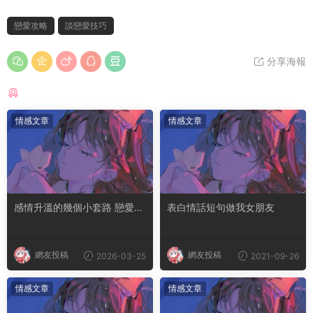
戀愛攻略
談戀愛技巧
分享海報
猜你喜歡
情感文章
情感文章
感情升溫的幾個小套路 戀愛冷
表白情話短句做我女朋友
淡期怎麽聊天
網友投稿
網友投稿
2026-03-25
2021-09-26
情感文章
情感文章