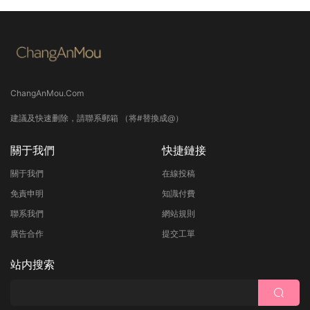
ChangAnMou.Com
建議及快速删除，請聯系郵箱 （将#替換成@）
關于我們
快捷鏈接
關于我們
在線投稿
免責申明
知識付費
聯系我們
網站規則
廣告合作
提交工單
站内搜索