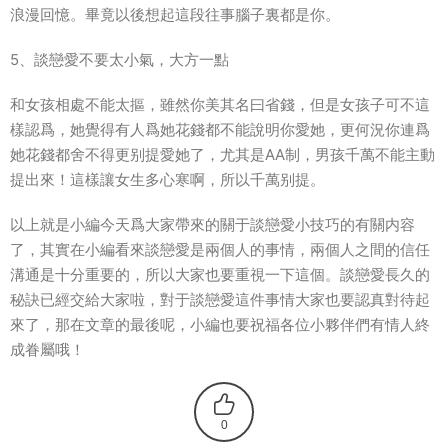
浪漫回憶。畢竟以後想起這段往事腦子裏都是你。
5、談戀愛不要太小氣，大方一點
和女孩相處不能太摳，雖然你美其名曰省錢，但是女孩子可不這
樣認爲，她覺得有人爲她花錢都不能說明你愛她，更何況你連爲
她花錢都舍不得更别提愛她了，尤其是AA制，男孩千萬不能主動
提出來！這樣讓女生多心寒啊，所以千萬别提。
以上就是小編今天爲大家帶來的關于談戀愛小技巧的有關内容
了，其實在小編看來談戀愛是兩個人的事情，兩個人之間的信任
溝通是十分重要的，所以大家也要重視一下這個。談戀愛長久的
秘訣已經交給大家啦，對于談戀愛這件事情大家也要認真對待起
來了，那在文章的最後呢，小編也要祝福各位小夥伴們有情人終
成眷屬哦！
0