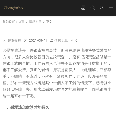
當前位置：
首頁
情感文章
正文
戀愛該怎麽談才能長久
網友投稿
2021-09-11
情感文章
0
談戀愛應該是一件很幸福的事情，但是在現在這種快餐式愛情的
方向，很多人會比較盲目的去談戀愛，并沒有把談戀愛當做是一
件很正式的事情。咱們有的人也許并不知道愛情是什麽樣子的，
也不了解愛情。真正的愛情，應該是兩個人，彼此理解，互相尊
重，不纏繞，不牽絆，不占有，然後相伴，走過一段漫長的旅
程。那在一些雙方或者是其中一個人不了解的情況下，感情就比
較難以持續下去。那麽談戀愛怎麽談才能纏着呢？下面就跟着小
編一起來看一下吧。
一、戀愛該怎麽談才能長久