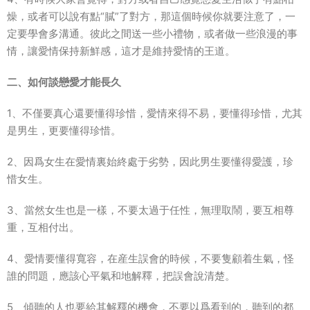
燥，或者可以說有點“膩”了對方，那這個時候你就要注意了，一
定要學會多溝通。彼此之間送一些小禮物，或者做一些浪漫的事
情，讓愛情保持新鮮感，這才是維持愛情的王道。
二、如何談戀愛才能長久
1、不僅要真心還要懂得珍惜，愛情來得不易，要懂得珍惜，尤其
是男生，更要懂得珍惜。
2、因爲女生在愛情裏始終處于劣勢，因此男生要懂得愛護，珍
惜女生。
3、當然女生也是一樣，不要太過于任性，無理取鬧，要互相尊
重，互相付出。
4、愛情要懂得寬容，在産生誤會的時候，不要隻顧着生氣，怪
誰的問題，應該心平氣和地解釋，把誤會說清楚。
5、傾聽的人也要給其解釋的機會，不要以爲看到的，聽到的都