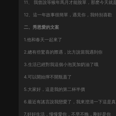
11、 我曾說等猴年馬月才能脫單，那麽今天就
12、這一年故事很簡單，遇見你，我特别喜歡
二、秀恩愛的文案
1.他和春天一起來了
2.總有些驚喜的際遇，比方說當我遇到你
3.生活已經對我這個小泡芙加奶油了哦
4.可以開始擰不開瓶蓋了
5.大家好，這是我的第二杯半價
6.最近有謠言說我戀愛了，我來澄清一下這是真
7.好好生活，慢慢愛你，不早不晚，剛好是你