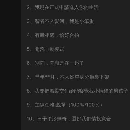
2、我現在正式申請進入你的生活
3、智者不入愛河，我是小笨蛋
4、有幸相遇，恰好合拍
5、開啓心動模式
6、别問，問就是在一起了
7、**年**月，本人從單身分類裏下架
8、我要把溫柔交付給能察覺我小情緒的男孩子
9、主線任務:脫單（100％/100％）
10、日子平淡無奇，還好我們情投意合