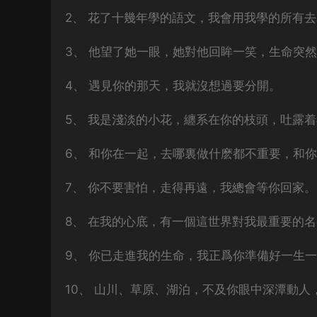
2、 花了十幾年學的語文，我會用我學的所有
3、 他望了她一眼，她對他回眸一笑，生命突
4、 遇見你的那天，我就沒想過要分開。
5、 我是淺淡的小花，纏系在你的枝頭，吐露
6、 和你在一起，去哪裏做什麽都不重要，和
7、 你不要害怕，走得再遠，我總會等你回家。
8、 在我的心底，有一個這世界對我最重要的
9、 你已走進我的生命，我正爲你準備好一生
10、 山川、草原、湖泊，不及你眼中深潭動