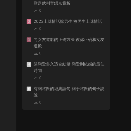
歌送武判官歸京賞析
0
2023土味情話撩男生 撩男生土味情話
2
0
向女友道歉的正确方法 教你正确和女友
3
道歉
0
談戀愛多久适合結婚 戀愛到結婚的最佳
4
時間
0
有關吃飯的經典語句 關于吃飯的句子說
5
說
0