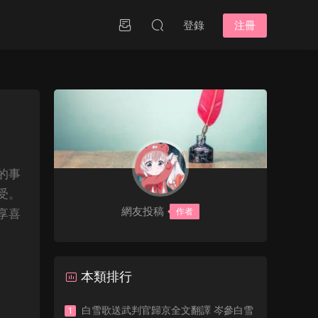
登錄
注冊
的事
受。
網友投稿
作者
享喜
本類排行
白雪歌送武判官歸京全文翻譯 岑參白雪
1