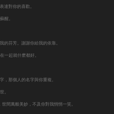
去表達對你的喜歡。
然蘇醒。
着我的芬芳。謝謝你給我的依靠。
你在一起就什麽都好。
名字，那個人的名字與你重複。
一世。
人，世間萬般美妙，不及你對我悄悄一笑。