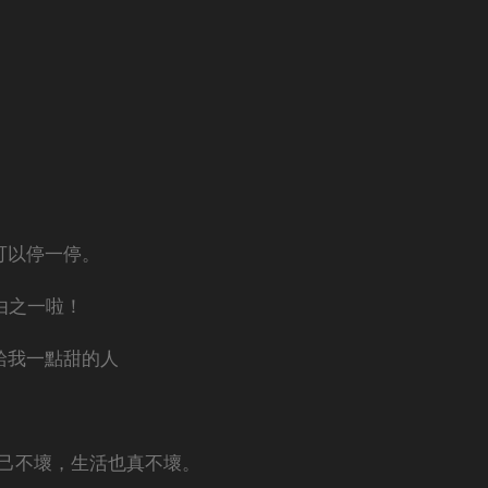
可以停一停。
由之一啦！
給我一點甜的人
自己不壞，生活也真不壞。