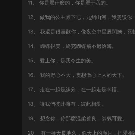
11、 你是屬什麽的，你是屬于我的。
12、 做我的公主殿下吧，九州山河，我隻護你
13、 我還是很喜歡你，像夜空中星辰閃爍，霓
14、 蝴蝶很美，終究蝴蝶飛不過滄海。
15、 愛上你，是我今生的美。
16、 我的野心不大，隻想做心上人的天下。
17、 走在一起是緣分，在一起走是幸福。
18、 讓我們彼此擁有，彼此相愛。
19、 想念你，你那麽溫柔善良，帥氣可愛。
20、 有一種天長地久，似天上的滿月，把愛相