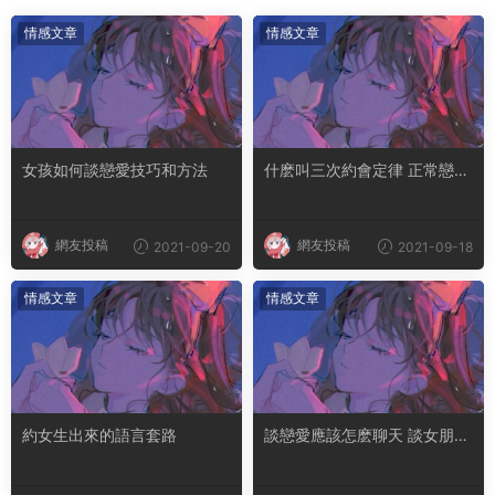
情感文章
情感文章
女孩如何談戀愛技巧和方法
什麽叫三次約會定律 正常戀愛
一周見幾次
網友投稿
網友投稿
2021-09-20
2021-09-18
情感文章
情感文章
約女生出來的語言套路
談戀愛應該怎麽聊天 談女朋友
怎麽談