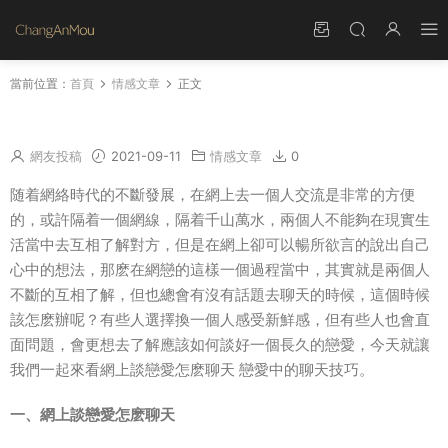
當前位置：
首頁
情感文章
正文
網上談戀愛怎麽聊天 戀愛中的聊天技巧
網友投稿
2021-09-11
情感文章
0
随着網絡時代的不斷發展，在網上去一個人
交流是非常的方便
的，或許隔着一個網線，隔着千山萬水，兩個人不能夠在現實生
活當中去互相了解對方，但是在網上卻可以暢所欲言的說出自己
心中的想法，那麽在網戀的這樣一個過程當中，其實就是兩個人
不斷的互相了解，但也總會有沒有話題去聊天的時候，這個時候
該怎麽辦呢？有些人選擇換一個人感受新鮮感，但有些人也會直
面問題，會更想去了解應該如何談好一個長久的戀愛，今天就讓
我們一起來看
網上談戀愛怎麽聊天 戀愛中的聊天技巧。
一、網上談戀愛怎麽聊天