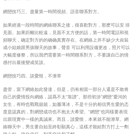
網戀技巧三、盡量第一時間視頻、語音聯系對方。
如果經過一段時間的網絡聯系之後，很喜歡對方，那麽可以安 排
見面。如果距離比較遠，見面不太方便的話，第一時間電話和視
頻聊天，确定對方的的确确真實存在。在網絡上并不缺少大叔裝
成小姑娘跟男孩聊天的故事，聲音 可以利用設備更改，照片可以
大幅度修整，所以我們需要第一時間聯系對方，不要讓自己的情
感付出最後變成笑談。
網戀技巧四、談愛恨，不潦草
盡管，當下網絡如此發達，但是，仍有相當一部分人還是不敢将
自己的愛情投向網絡，認爲不太“靠譜”。那些初涉“網戀”愛河的
女生，有時也戰戰兢兢，如履薄冰，不是十分的相信男生愛的态
度是認真的，對網戀成功也不抱太大希望。“網戀”也同樣要表現
出跟現實中一樣的真誠來。而且，談愛恨，本來就不能潦草。網
絡聊天中，男生要自始至終彰顯真心，這樣才能給對方打上一劑