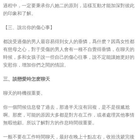
過程中，一定要秉承你八她二的原則，這樣互動才能加深對彼此
的印象和了解。
【三、說出你的傷心事】
都說受過傷的男人最容易得到女人的垂憐，爲什麽？因爲女性都
有慈母之心，對于受傷的男人會有一種不自覺得垂憐，在聊天的
時候，多和女孩子說一些自己的傷心往事，說不定能讓她更好的
安慰你，增加你們之間的情誼。
三、談戀愛時怎麽聊天
聊天的時機很重要。
你一個問候信息發了過去，那邊半天沒有回複，是不是很尴尬
啊。那麽，可能的原因大多都是對方在工作，或者處理其他事情
無暇他顧。所以了解對方的作息時間很重要。
一般不要在工作時間聊天，最好在晚上十點左右，收拾洗簌完後