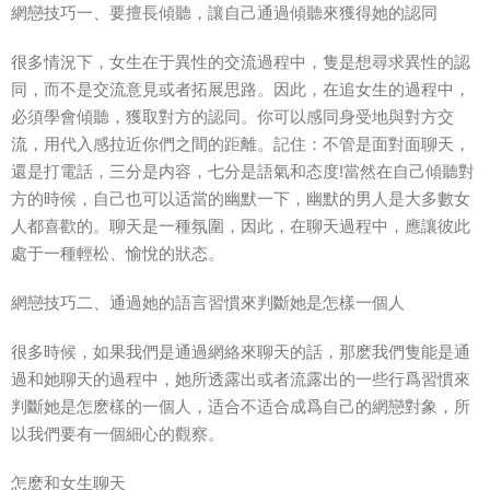
網戀技巧一、要擅長傾聽，讓自己通過傾聽來獲得她的認同
很多情況下，女生在于異性的交流過程中，隻是想尋求異性的認
同，而不是交流意見或者拓展思路。因此，在追女生的過程中，
必須學會傾聽，獲取對方的認同。你可以感同身受地與對方交
流，用代入感拉近你們之間的距離。記住：不管是面對面聊天，
還是打電話，三分是内容，七分是語氣和态度!當然在自己傾聽對
方的時候，自己也可以适當的幽默一下，幽默的男人是大多數女
人都喜歡的。聊天是一種氛圍，因此，在聊天過程中，應讓彼此
處于一種輕松、愉悅的狀态。
網戀技巧二、通過她的語言習慣來判斷她是怎樣一個人
很多時候，如果我們是通過網絡來聊天的話，那麽我們隻能是通
過和她聊天的過程中，她所透露出或者流露出的一些行爲習慣來
判斷她是怎麽樣的一個人，适合不适合成爲自己的網戀對象，所
以我們要有一個細心的觀察。
怎麽和女生聊天