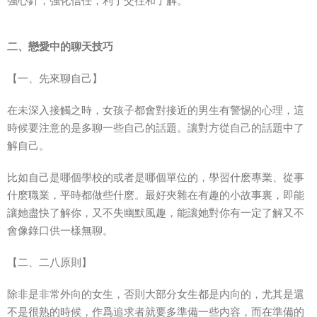
強心針，強化信任，利于交往和了解。
二、戀愛中的聊天技巧
【一、先來聊自己】
在未深入接觸之時，女孩子都會對接近的男生有警惕的心理，這
時候要注意的是多聊一些自己的話題。讓對方從自己的話題中了
解自己。
比如自己是哪個學校的或者是哪個單位的，學習什麽專業、從事
什麽職業，平時都做些什麽。最好夾雜在有趣的小故事裏，即能
讓她盡快了解你，又不失幽默風趣，能讓她對你有一定了解又不
會像錄口供一樣無聊。
【二、二八原則】
除非是非常外向的女生，否則大部分女生都是内向的，尤其是還
不是很熟的時候，作爲追求者就要多準備一些内容，而在準備的