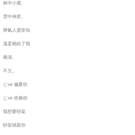
林中小鹿。
雲中神君。
脾氣人盡皆知
溫柔都給了我
兩清。
不欠。
じve 偏愛你
じve 依賴你
我想要吵架
吵架就親你