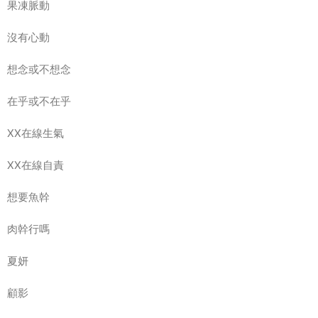
果凍脈動
沒有心動
想念或不想念
在乎或不在乎
XX在線生氣
XX在線自責
想要魚幹
肉幹行嗎
夏妍
顧影