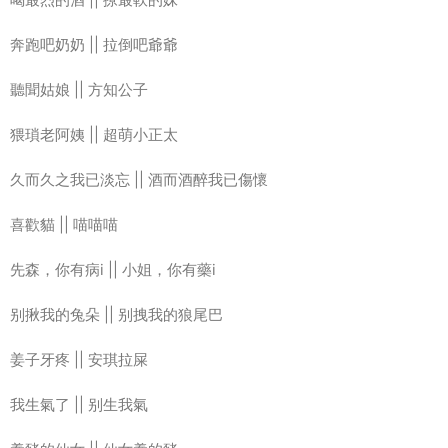
奔跑吧奶奶 || 拉倒吧爺爺
聽聞姑娘 || 方知公子
猥瑣老阿姨 || 超萌小正太
久而久之我已淡忘 || 酒而酒醉我已傷懷
喜歡貓 || 喵喵喵
先森，你有病i || 小姐，你有藥i
别揪我的兔朵 || 别拽我的狼尾巴
姜子牙疼 || 安琪拉屎
我生氣了 || 别生我氣