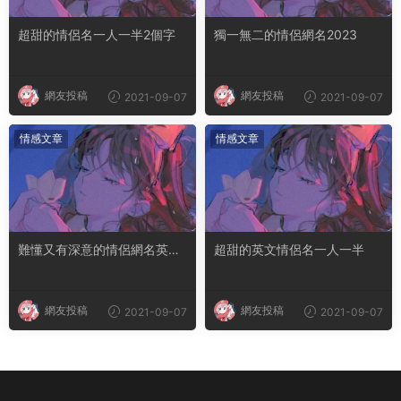
超甜的情侶名一人一半2個字
獨一無二的情侶網名2023
網友投稿
網友投稿
2021-09-07
2021-09-07
情感文章
情感文章
難懂又有深意的情侶網名英語
超甜的英文情侶名一人一半
好聽簡潔的英語網名
網友投稿
網友投稿
2021-09-07
2021-09-07