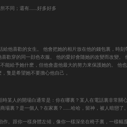
所不同；還有……好多好多
電話給他喜歡的女生。 他會把她的相片放在他的錢包裏，時刻
她喜歡穿的同一顔色衣服。 他的愛好會随她的改變而改變。 
不能給予她什麽，但他會盡他最大的努力來保護她的。 他
麽，隻是希望她不要擔心他自己 。
話時某人的開場白通常是：你在哪裏？某人在電話裏非常關
商場裏？是一個人？在家裏？……哈哈，留神，被人暗戀了
動作。跟你一樣身體左傾，像你一樣深坐在椅子裏，一樣幅