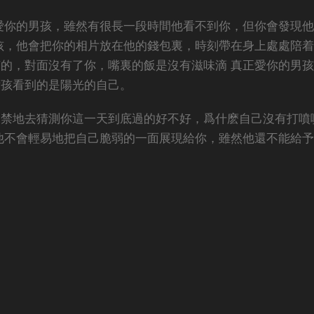
愛你的男孩，雖然有很長一段時間他看不到你，但你會發現
孩，他會把你的相片放在他的錢包裏，時刻帶在身上處處陪
的，對面沒有了你，嘴裏的飯是沒有滋味滴 真正愛你的男
女孩看到的是陽光的自己。
自禁地去猜測你這一天到底過的好不好，爲什麽自己沒有打噴
他不會輕易地把自己脆弱的一面展現給你，雖然他還不能給