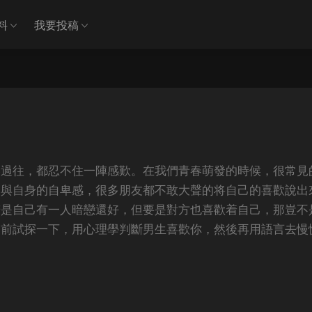
料
我要投稿
春過往，都忍不住一陣感歎。在我們青春萌發的時候，很常見
力與自身的自卑感，很多朋友都不敢大聲的将自己的喜歡說出
若是自己有一人暗戀還好，但要是對方也喜歡着自己，那豈不
提前試探一下，用心理學判斷男生喜歡你，然後再用語言去慢