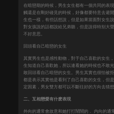
在暗戀期的時候，男生女生都有一個共同的表
觸還是在剛好碰見的時候，好像都要特意去避
生也一樣，有些話想說，但是如果當面對女生
對女孩說的話都說給兄弟聽，但是說得特别大
不好意思。
回頭看自己暗戀的女生
其實男生也是感性動物，對于自己喜歡的女生
生知道自己喜歡她，所以連看她的時候也不敢
敢回頭看自己暗戀的女生。男生其實也很怕被
都是表示其實他是看到了自己喜歡的女生，但
定因素，男女雙方都可以不斷往好的方向去猜
二、互相戀愛有什麽表現
外向的通常會故意和她打打鬧鬧的． 内向的通