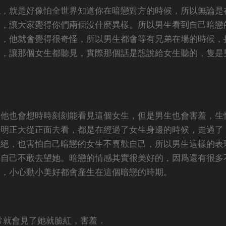
現，就是好像怕全世界知道你在暗戀對方的時候，所以無論是
開，讓大家覺得你們兩個沒什麽異樣。所以男生看到自己暗戀
說，他就會覺得很奇怪，所以男生都會等有兄弟在場的時候，
聲，讓那個女生都聽見，實際那個話是想說給女生聽的，隻是
，他也會想時時刻刻能看見這個女生，但是男生也會害羞，生
光明正大從正面去看，都是在經過了女生身邊的時候，走過了
拒絕，也害怕自己暗戀的女生不喜歡自己，所以男生這樣的表
是自己不敢去望她。暗戀的情感其實很美好的，因爲還有很多
想，小心動小美好都會産生在這個暗戀的時期。
常就會見了她就臉紅，害羞．