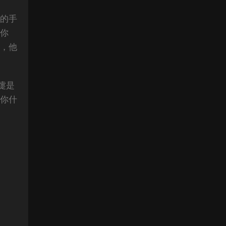
他的手
着你
孩，他
嚏是
予你什