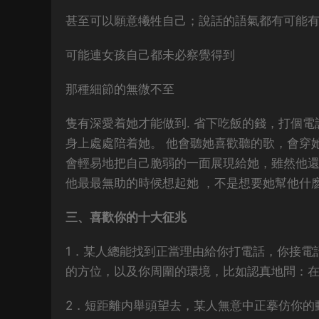
甚至可以願意犧牲自己；說話的語氣都有可能有
可能連女孩自己都未必察覺得到
那種細節的無微不至
隻有深愛着她才能做到. 省下吃飯的錢，打個
身上處處陪着她。 他會聽她喜歡聽的歌，會穿
會輕易地把自己脆弱的一面展現給她，雖然他還
他最最無助的時候想起她 ，不是想要她幫他什
三、喜歡你的十大征兆
1．某人總能找到正當理由給你打電話，你接電
的方位，以及你周圍的環境，比如認真地問：在
2．短距離内舉頭望去，某人無意中正摹仿你的