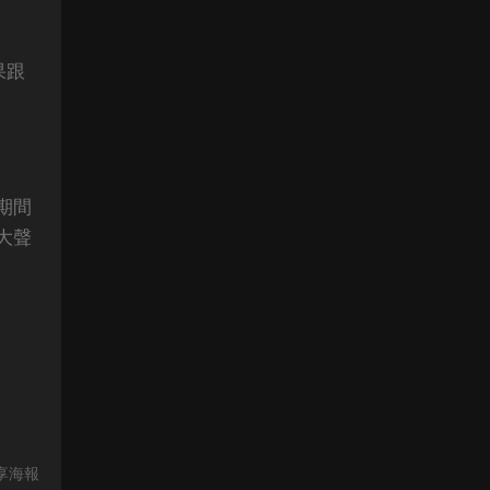
果跟
期間
大聲
享海報