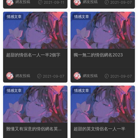
網友投稿
網友投稿
2021-09-11
2021-09-07
情感文章
情感文章
超甜的情侶名一人一半2個字
獨一無二的情侶網名2023
網友投稿
網友投稿
2021-09-07
2021-09-07
情感文章
情感文章
難懂又有深意的情侶網名英語
超甜的英文情侶名一人一半
好聽簡潔的英語網名