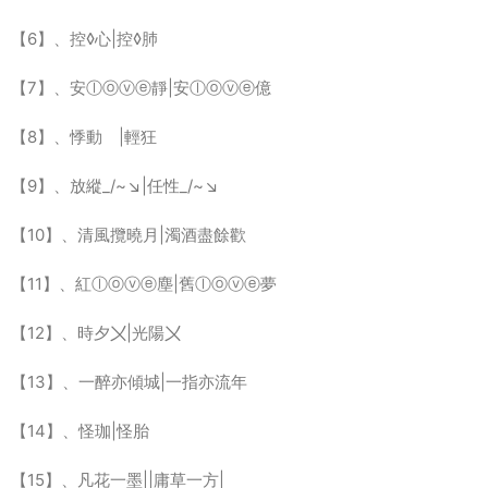
【6】、控◊心|控◊肺
【7】、安ⓛⓞⓥⓔ靜|安ⓛⓞⓥⓔ億
【8】、悸動ゞ|輕狂ゞ
【9】、放縱_/~↘|任性_/~↘
【10】、清風攬曉月|濁酒盡餘歡
【11】、紅ⓛⓞⓥⓔ塵|舊ⓛⓞⓥⓔ夢
【12】、時夕〤|光陽〤
【13】、一醉亦傾城|一指亦流年
【14】、怪珈|怪胎
【15】、凡花一墨||庸草一方|