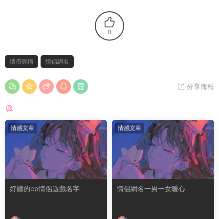
0
情侶昵稱
情侶網名
分享海報
猜你喜歡
情感文章
情感文章
好聽的cp情侶遊戲名字
情侶網名一男一女暖心