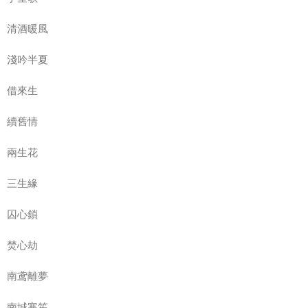
清酒暖風
淺吟半夏
借來生
續舊情
兩生花
三生緣
囚心鎖
焚心劫
南鸢離夢
南城寒笙