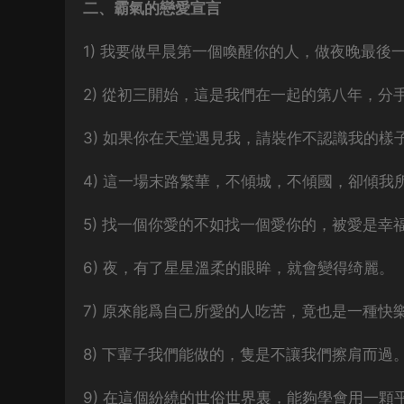
二、霸氣的戀愛宣言
1) 我要做早晨第一個喚醒你的人，做夜晚最後
2) 從初三開始，這是我們在一起的第八年，
3) 如果你在天堂遇見我，請裝作不認識我的
4) 這一場末路繁華，不傾城，不傾國，卻傾我
5) 找一個你愛的不如找一個愛你的，被愛是幸
6) 夜，有了星星溫柔的眼眸，就會變得绮麗。
7) 原來能爲自己所愛的人吃苦，竟也是一種
8) 下輩子我們能做的，隻是不讓我們擦肩而過
9) 在這個紛繞的世俗世界裏，能夠學會用一