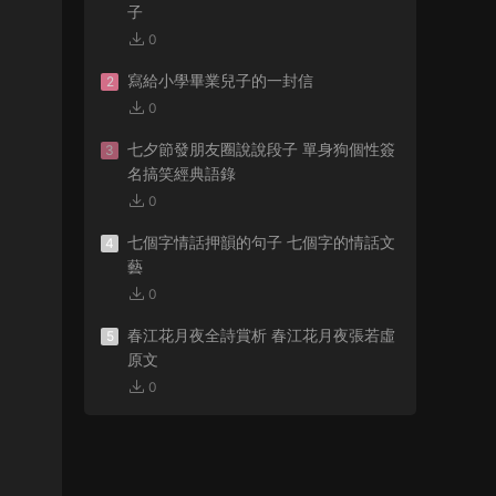
子
0
寫給小學畢業兒子的一封信
2
0
七夕節發朋友圈說說段子 單身狗個性簽
3
名搞笑經典語錄
0
七個字情話押韻的句子 七個字的情話文
4
藝
0
春江花月夜全詩賞析 春江花月夜張若虛
5
原文
0