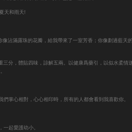
夏天和雨天!
你像沾滿露珠的花瓣，給我帶來了一室芳香；你像劃過藍天
重三分，體貼四味，諒解五兩。以健康爲藥引，以似水柔情
老。
我們掌心相對，心心相印時，所有的人都會看到我喜歡你。
，一起愛護幼小。