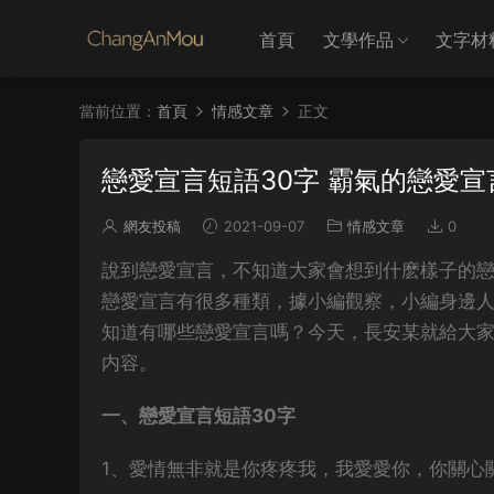
首頁
文學作品
文字材
當前位置：
首頁
情感文章
正文
戀愛宣言短語30字 霸氣的戀愛宣
網友投稿
2021-09-07
情感文章
0
說到戀愛宣言，不知道大家會想到什麽樣子的戀
戀愛宣言有很多種類，據小編觀察，小編身邊
知道有哪些戀愛宣言嗎？今天，長安某就給大家
内容。
一、戀愛宣言短語30字
1、愛情無非就是你疼疼我，我愛愛你，你關心