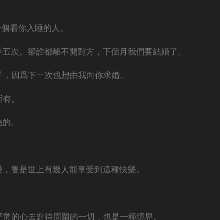
一個看你入睡的人。
分手五次。卻誰都離不開對方，下個月我們要結婚了。
樣子，因爲下一次也想由我向你求婚。
所有。
福的。
快樂，隻是世上有幾人能享受到這種快樂。
。
顆平常的心去對待周圍的一切，也是一種境界。