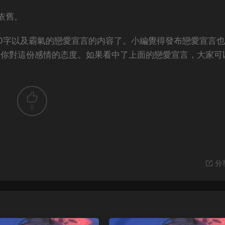
依舊。
0字以及霸氣的戀愛宣言的内容了。小編覺得發布戀愛宣言
到你對這份感情的态度。如果看中了上面的戀愛宣言，大家可
0
分