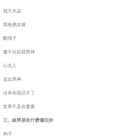
我方水晶
我爸媽女婿
醋壇子
傻不拉叽我男神
心念人
逗比男神
沒有你我活不了
世界不及你重要
三、給男朋友什麽備注好
狗子