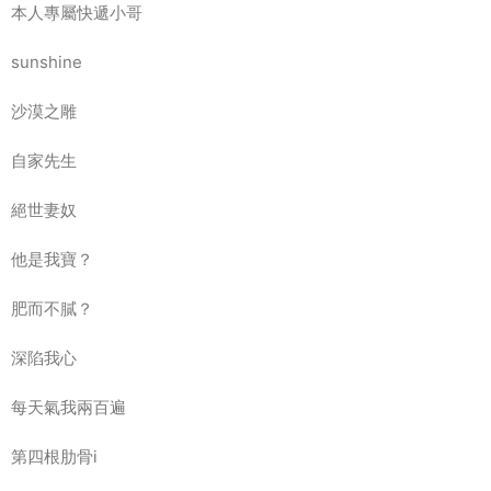
本人專屬快遞小哥
sunshine
沙漠之雕
自家先生
絕世妻奴
他是我寶？
肥而不膩？
深陷我心
每天氣我兩百遍
第四根肋骨i