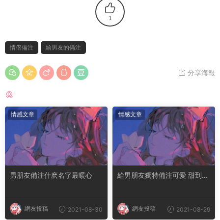
1
情侶備注
給男友的備注
分享海報
猜你喜歡
情感文章
情感文章
男朋友備注什麽名字最暖心
給男朋友獨特備注可愛 甜到爆
的男朋友備注
網友投稿
網友投稿
2021-08-30
2021-08-29