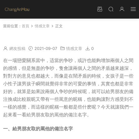
當前位置：
首頁
情感文章
正文
給男朋友取的罵他的備注名字
網友投稿
2021-09-07
情感文章
0
在一場戀愛關系當中，适當的争吵，或許也能夠增加兩個人之間
的感情，但是無盡的争吵，隻會讓兩個人之間的矛盾越來越深，
對對方的意見也都越大，而像是在鬧矛盾的時候，女孩子是一些
小性子讓男孩子瞬間就覺得非常的可愛的事情，其實也都是非常
好的，就算是如果說兩個人争吵的時候呢，就可以給男朋友的備
注換成比較親昵又帶有一些罵意的昵稱，也能夠讓對方感受到不
一樣的感覺，而這樣的昵稱一般都是些什麽呢？今天就讓我們一
起來看一看給男朋友取的罵他的備注名字。
一、給男朋友取的罵他的備注名字