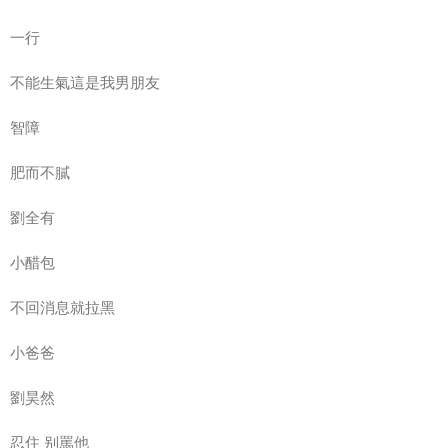
一行
不能生氣這是我男朋友
智障
肥而不膩
劉全有
小醋包
不回消息就拉黑
小爸爸
劉昊然
忍住 别罵他