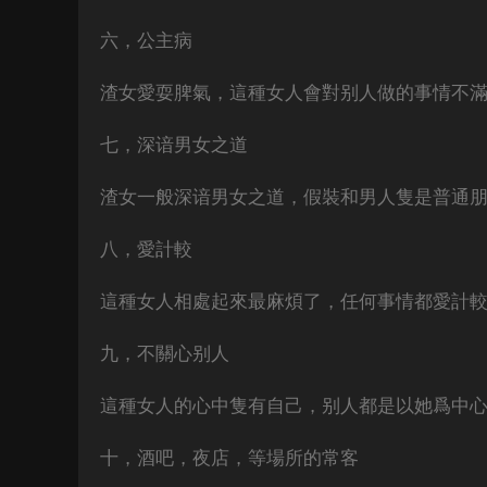
六，公主病
渣女愛耍脾氣，這種女人會對别人做的事情不
七，深谙男女之道
渣女一般深谙男女之道，假裝和男人隻是普通
八，愛計較
這種女人相處起來最麻煩了，任何事情都愛計
九，不關心别人
這種女人的心中隻有自己，别人都是以她爲中
十，酒吧，夜店，等場所的常客