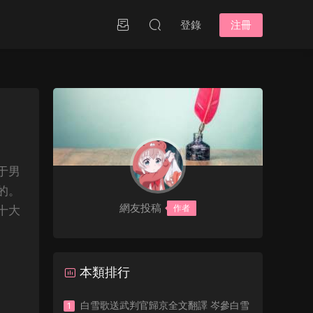
登錄
注冊
于男
的。
網友投稿
作者
十大
本類排行
白雪歌送武判官歸京全文翻譯 岑參白雪
1