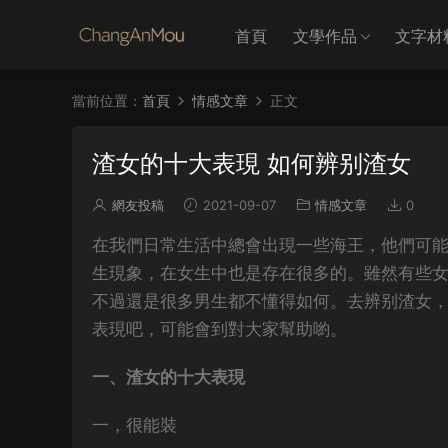
首頁
文學作品
文字材
當前位置：
首頁
情感文章
正文
渣女的十大表現 如何辨别渣女
網友投稿
2021-09-07
情感文章
0
在我們日常生活中總會出現一些海王，他們可
生現象，在女生中也是存在很多的。雖然有些
不過還是很多男生都不懂得如何。去辨别渣女
表現吧，可能會到對大家幫助喲。
一、渣女的十大表現
一，很能裝