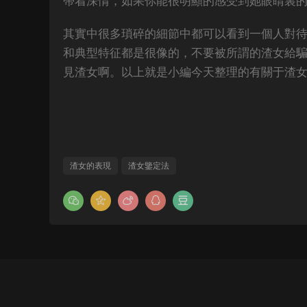
帶着深情，如果你能很明顯的感受到她眼睛裏
其實中很多瑣碎的細節中都可以看到一個人對
和典型特征都是很像的，不要被所謂的渣女給
見渣女啊。以上就是小編今天整理的有關于渣
渣女的表現
渣女鑒定法