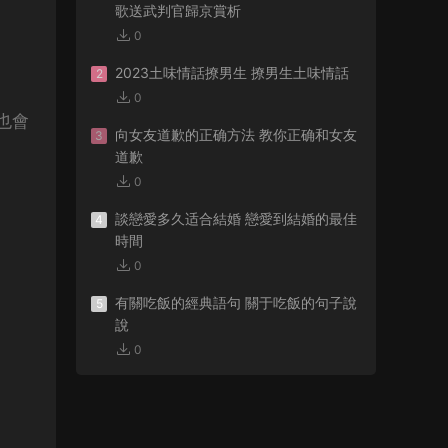
歌送武判官歸京賞析
0
2023土味情話撩男生 撩男生土味情話
2
0
也會
向女友道歉的正确方法 教你正确和女友
3
道歉
0
談戀愛多久适合結婚 戀愛到結婚的最佳
4
時間
0
有關吃飯的經典語句 關于吃飯的句子說
5
說
0