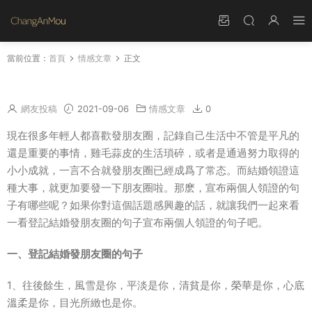
當前位置：
首頁
情感文章
正文
登記結婚發朋友圈的句子 宣布兩個人領證的句子
網友投稿
2021-09-06
情感文章
0
現在很多年輕人都喜歡發朋友圈，記錄自己生活中不管是平凡的
還是重要的事情，雞毛蒜皮的生活瑣碎，或者是通過努力取得的
小小成就，一言不合就發朋友圈已經成爲了常态。而結婚領證這
種大事，就更加要發一下朋友圈啦。那麽，宣布兩個人領證的句
子有哪些呢？如果你對這個話題感興趣的話，就讓我們一起來看
一看登記結婚發朋友圈的句子宣布兩個人領證的句子吧。
一、登記結婚發朋友圈的句子
1、往後餘生，風雪是你，平淡是你，清貧是你，榮華是你，心底
溫柔是你，目光所緻也是你。