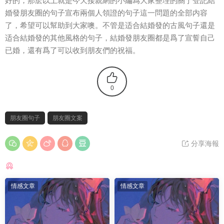
好的，那麽以上就是今天接親網的小編爲大家整理的關于登記結
婚發朋友圈的句子宣布兩個人領證的句子這一問題
的全部内容
了，希望可以幫助到大家噢。不管是适合結婚發的古風句子還是
适合結婚發的其他風格的句子，結婚發朋友圈都是爲了宣誓自己
已婚，還有爲了可以收到朋友們的祝福。
0
朋友圈句子
朋友圈文案
分享海報
猜你喜歡
情感文章
情感文章