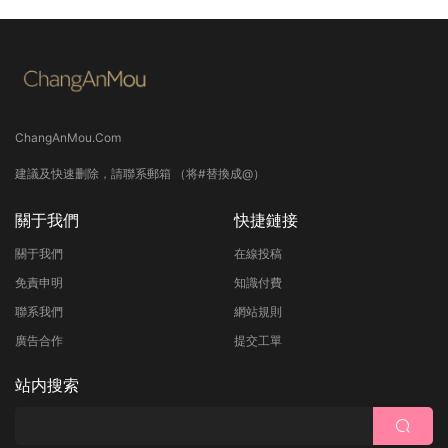
ChangAnMou.Com
建議及快速删除，請聯系郵箱 （将#替換成@）
關于我們
快捷鏈接
關于我們
在線投稿
免責申明
知識付費
聯系我們
網站規則
廣告合作
提交工單
站内搜索