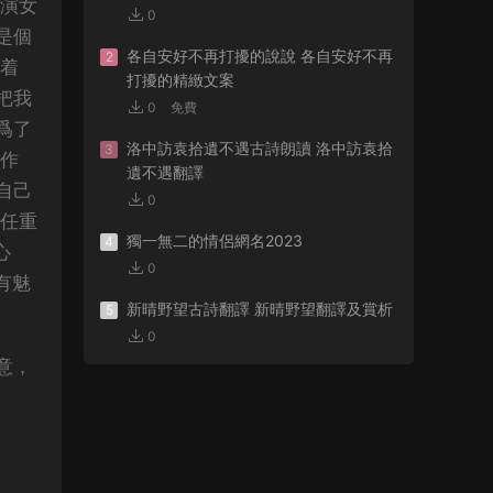
扮演女
0
是個
各自安好不再打擾的說說 各自安好不再
2
寵着
打擾的精緻文案
把我
0
免費
爲了
洛中訪袁拾遺不遇古詩朗讀 洛中訪袁拾
3
工作
遺不遇翻譯
自己
0
，任重
獨一無二的情侶網名2023
4
心
0
有魅
新晴野望古詩翻譯 新晴野望翻譯及賞析
5
0
意，