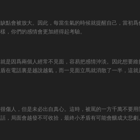
而缺點會被放大。因此，每當生氣的時候就提醒自己，當初爲
這樣，你們的感情會更加經得起考驗。
，就是因爲兩個人經常不見面，容易把感情沖淡。因此想要維
矛盾在電話裏是越說越氣，而一見面立馬就消散了一半，這就
會很傷人，但是未必出自真心。這時，被罵的一方千萬不要用
趕話，局面會越發不可收拾，最終小矛盾有可能會釀成大悲劇