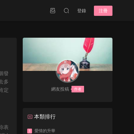
登錄
注冊
個發
去多
網友投稿
作者
肯定
本類排行
你表
愛情的升華
1