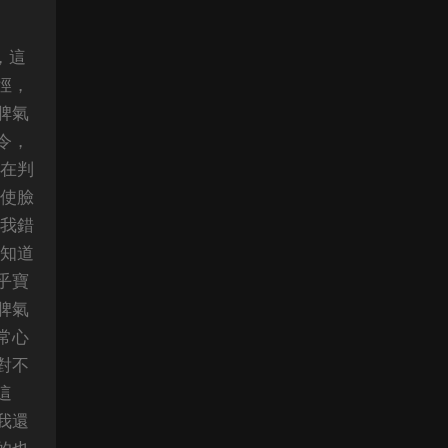
，這
徑，
脾氣
令，
存在判
，使臉
起我錯
我知道
乎寶
脾氣
常心
對不
這
我還