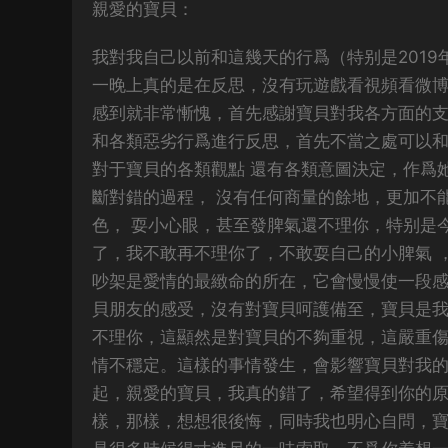
親愛的寶貝：
我對我自己以前和這幾天的行爲（特别是2019
一晚上真的是在反思，沒有玩遊戲看視頻看微
感到就非常慚愧，首先感謝寶貝對我各方面的
和各類惡劣行爲進行反思，首先不當之處可以
對于寶貝的各類觀點 還有各類意圖決定，作爲
斷對錯的過程， 沒有任何商量的餘地，更加不
色， 耍小心眼，甚至發脾氣還不理你，特别是
了，我不敢再不理你了，不敢耍自己的小脾氣 
吵架是愛情的最緻命的所在，它會慢慢使一段
貝朋友的感受，沒有對寶貝呵護備至，寶貝是
不理你，這顯然是對寶貝的不夠重視，這嚴重
情不穩定。這樣的事情發生，會影響寶貝對我
起，親愛的寶貝，我真的錯了，希望得到你的
樣，那樣，想想很後悔，同時我也明心自問，