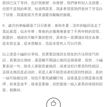
那頭已沒了等待。也許我會變，你會變，我們會和别人去甜蜜，
但那不是我的希望。知道嗎茶茶，我多希望當我們老掉了牙花白
了頭發，我還能當月亮來溫暖你皺皺的臉龐。
6、歲月的車輪碾過了日日夜夜，春秋冬夏；流年的輪回送走了
晨起暮霞，似水年華；青春的步履漸漸蒼老了不再年輕的容瑕。
親愛的，感謝你不離不棄的堅持。原來你一直擱淺在我生命裏，
從未曾走遠，從未曾離去，也從未曾有人可以代替。
以上便是小編的分享啦。其實要說挽回女朋友的方法與技巧的
話，真要說出個啥，還是離不開誠心挽回這個基礎，當然，小編
要多說一句，除非人家願意被挽回，或者沒犯什麽原則性錯誤，
這樣去挽回是必須的，若是人家不願意或者犯原則性錯誤，真的
一絲可能都沒得，咱也不要死纏爛打啦，這樣還是分開是最佳選
擇，前者是放手，後者是要臉，别把最後一絲人家爲你保留的顔
面，都撕掉。