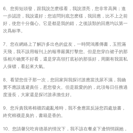
6、您剪短頭發，跟我說怎麽樣看，我說漂亮，您非常高興；進
一步認證，我說還好；您追問到底怎麽樣，我回應，比不上之前
好，使您十分傷心。它是都是我的錯，之後該類的回應均以第一
次爲标準。
7、您在網絡上了解許多出色的盆友，一時間鴻雁傳書，玉照滿
天飛，我不該用報刊上的報導嚴厲打擊您。但是您穿白裙子的那
張相片确實不好看，還是穿高領打底衫的那張好，周圍有我當私
人保镖，看起來大氣。
8、看望您侄子那一次，您回家與我探讨誰應當洗尿不濕，我确
實不應該逃避責任，惹您發火。但是親愛的的，此項每日任務過
度漫長，大家還是探讨誰承擔生好。
9、您斥責我将棉襪四處亂堆時，我不會應當反誣您四處放書，
終究棉襪是臭的，書籍是香的。
10、您請馨兒吃肯德基的情況下，我不該在餐桌下邊悄悄踢她，