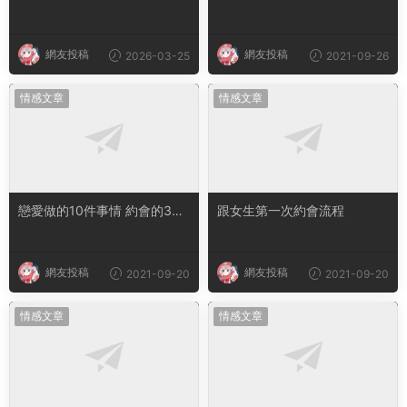
淡期怎麽聊天
網友投稿
網友投稿
2026-03-25
2021-09-26
情感文章
情感文章
戀愛做的10件事情 約會的30
跟女生第一次約會流程
個項目
網友投稿
網友投稿
2021-09-20
2021-09-20
情感文章
情感文章