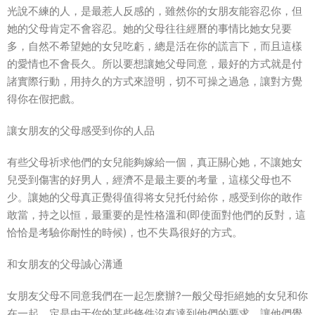
光說不練的人，是最惹人反感的，雖然你的女朋友能容忍你，但
她的父母肯定不會容忍。她的父母往往經曆的事情比她女兒要
多，自然不希望她的女兒吃虧，總是活在你的謊言下，而且這樣
的愛情也不會長久。所以要想讓她父母同意，最好的方式就是付
諸實際行動，用持久的方式來證明，切不可操之過急，讓對方覺
得你在假把戲。
讓女朋友的父母感受到你的人品
有些父母祈求他們的女兒能夠嫁給一個，真正關心她，不讓她女
兒受到傷害的好男人，經濟不是最主要的考量，這樣父母也不
少。讓她的父母真正覺得值得将女兒托付給你，感受到你的敢作
敢當，持之以恒，最重要的是性格溫和(即使面對他們的反對，這
恰恰是考驗你耐性的時候)，也不失爲很好的方式。
和女朋友的父母誠心溝通
女朋友父母不同意我們在一起怎麽辦?一般父母拒絕她的女兒和你
在一起，定是由于你的某些條件沒有達到他們的要求，讓他們覺