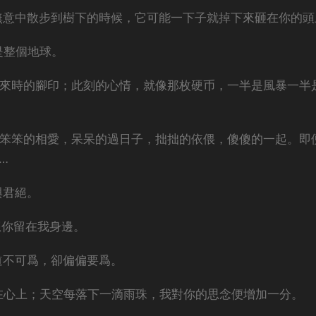
無意中散步到樹下的時候，它可能一下子就掉下來砸在你的頭
是整個地球。
你來時的腳印；此刻的心情，就像那枚硬币，一半是風暴一半
。笨笨的相愛，呆呆的過日子，拙拙的依偎，傻傻的一起。即
…
與君絕。
想你留在我身邊。
道不可爲，卻偏偏要爲。
打在心上；天空每落下一滴雨珠，我對你的思念便增加一分。