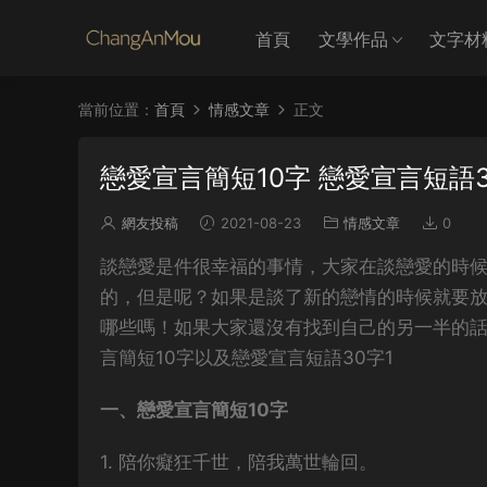
首頁
文學作品
文字材
當前位置：
首頁
情感文章
正文
戀愛宣言簡短10字 戀愛宣言短語
網友投稿
2021-08-23
情感文章
0
談戀愛是件很幸福的事情，大家在談戀愛的時
的，但是呢？如果是談了新的戀情的時候就要
哪些嗎！如果大家還沒有找到自己的另一半的
言簡短10字以及戀愛宣言短語30字1
一、戀愛宣言簡短10字
1. 陪你癡狂千世，陪我萬世輪回。