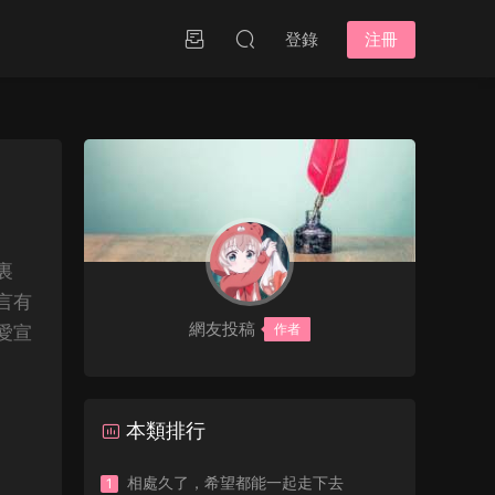
登錄
注冊
裏
言有
網友投稿
作者
愛宣
本類排行
相處久了，希望都能一起走下去
1