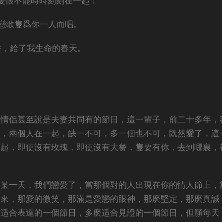
隻恨不能時時刻刻在一起！
戀歌隻爲你一人而唱。
香，給了我生命的春天。
是情侶甚至說是夫妻共同有的節日，這一輩子，前二十多年，
日，兩個人在一起，缺一不可，多一個也不可，既然愛了，這
一起，即使沒有玫瑰，即使沒有大餐，隻要有你，去到哪裏，
的某一天，我們戀愛了，當那個對的人出現在你的情人節上，
走來，那愛的微笑，那滿是愛戀的眼神，那麽堅定，那麽真誠
麽适合表達的一個節日，多麽适合見證的一個節日，但願每天