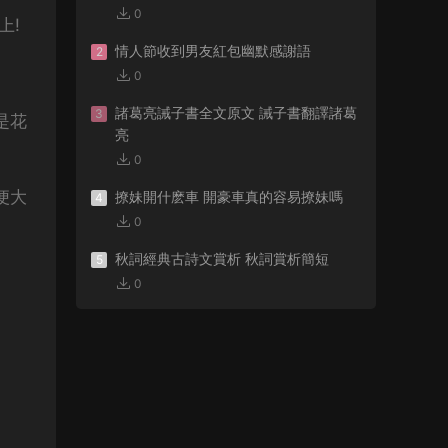
0
上!
情人節收到男友紅包幽默感謝語
2
0
諸葛亮誡子書全文原文 誡子書翻譯諸葛
3
是花
亮
0
便大
撩妹開什麽車 開豪車真的容易撩妹嗎
4
0
秋詞經典古詩文賞析 秋詞賞析簡短
5
0