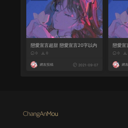
戀愛宣言超甜 戀愛宣言20字以内
戀愛宣
甜短
0
0
0
網友投稿
網
2021-09-07