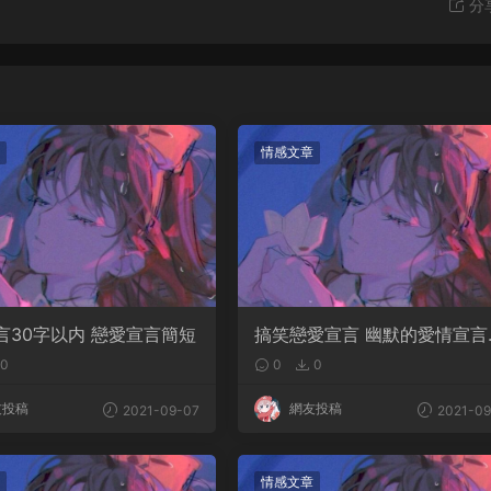
分
情感文章
言30字以内 戀愛宣言簡短
搞笑戀愛宣言 幽默的愛情宣言
句
0
0
0
友投稿
網友投稿
2021-09-07
2021-09
情感文章