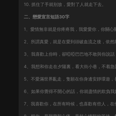
10. 抓住了手就别放，愛對了人就走下去。
二、戀愛宣言短語30字
1、愛情無非就是你疼疼我，我愛愛你，你關心
2、所謂真愛，就是在愛到頭破血流之後，依然
3、我喜歡上你時，卻啞啞巴巴地不敢與你說話
4、我想和你走在夕陽裏，看大街小巷，不着急
5、不愛滿世界亂走，隻願在你身邊安靜環遊，
6、如果你覺得不開心的話，你就盡情的欺負我
7、我喜歡你，在所有時候，也喜歡有些人，在