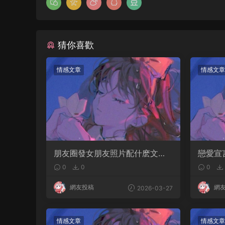
猜你喜歡
情感文章
情感文章
朋友圈發女朋友照片配什麽文字
戀愛宣
30句宣布戀愛的話
0
0
0
網友投稿
網
2026-03-27
情感文章
情感文章