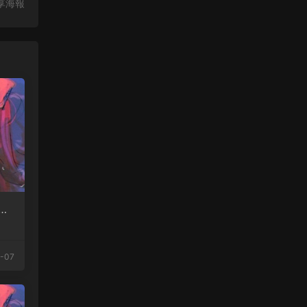
享海報
短
-07