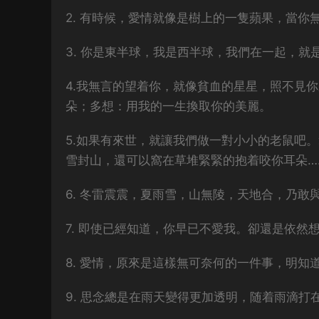
2. 有時候，愛情就像是樹上的一隻蘋果，當你
3. 你是東半球，我是西半球，我們在一起，就
4.我無言的望着你，就像貧血的星星，照不見
朵；多想：用我的一生換取你的美麗。
5.如果有來世，就讓我們做一對小小的老鼠吧
雪封山，還可以窩在草堆緊緊的抱着咬你耳朵…
6. 冬雷震震，夏雨雪，山無陵，天地合，乃敢
7. 即使已經知道，你早已不愛我。卻還是依然
8. 愛情，原來是這樣無可奈何的一件事，明知
9. 思念總是在雨天變得更加透明，随着雨滴