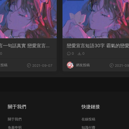
言一句話真實 戀愛宣言超
戀愛宣言短語30字 霸氣的戀
言
0
0
0
友投稿
網友投稿
2021-09-07
2021-09
關于我們
快捷鏈接
關于我們
在線投稿
免責申明
知識付費