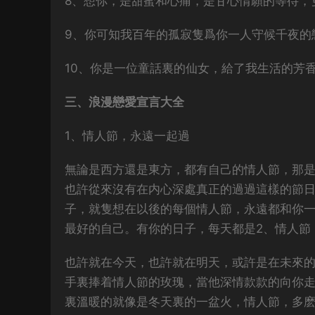
8、想你，是甜蜜和心痛，是甘心情願的等待，
9、你可知我百年的孤寂隻爲你一人守候千夜的
10、你是一位童話裏的仙女，給了我生活的芳
三、浪漫戀愛宣言大全
1、情人節，永遠一起過
無論是西方還是東方，都有自己的情人節，那
也許從來沒有在内心深處真正的過過這樣的節
子，就隻想在以後的每個情人節，永遠都和你
最好的自己。有你的日子，每天都是2、情人節
也許就在今天，也許就在明天，或許是在未來
手裏捧着情人節的玫瑰，當他深情款款的向你
裏溫暖的就像是冬天裏的一盆火，情人節，多