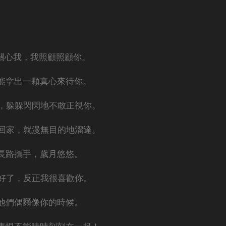
關心我，我照顧照顧你。
能拿出一顆真心來待你。
，躲躲閃閃地不敢正視你。
回家，就漫無目的地溜達。
長路攜手，歲月悠悠。
好了，反正我很喜歡你。
他們偶爾像你的時候。