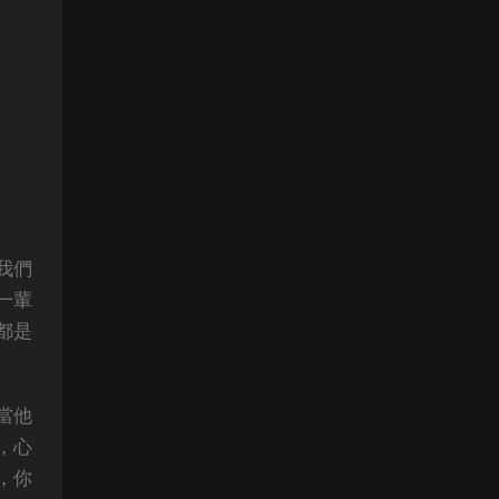
我們
一輩
都是
當他
，心
，你