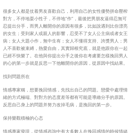
很多女人都是仗着男友喜歡自己，利用自己的女性優勢拼命壓榨
對方，不停地耍小性子，不停地“作”，最後把男朋友逼得忍無可
忍提出分手，而男人離開你的原因有很多，比如說遇到比你漂亮
的女生；受到家人或親人的影響，忍受不了女人公主病或者女王
病；女人大題小作，無中生有；女人不懂得支持、誇獎男人；男
人不喜歡被束縛，熱愛自由，其實歸根究底，就是他跟你在一起
已經不快樂了。在他與你提出分手之後你在考慮要怎樣挽回男人
的心的第一步就是反思一下他離開你的原因，從原因中找結果。
找到問題所在
情感專家稱，想要挽回情感，先找出自己的問題。戀愛中處理情
緒的方式極端、對對方的态度差等都有可能是導緻分手的原因。
反思自己身上的問題并努力改掉毛病，是挽回的第一步。
保持樂觀積極的心态
情感專家發現，從情感咨詢中有大多數人在挽回感情的時候情緒