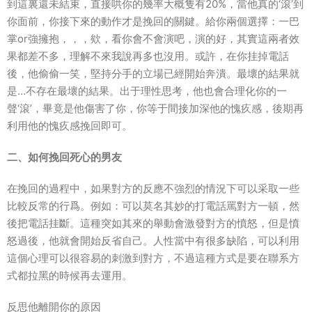
到這裏還未結束，直接哄你的幾率大概隻有20%，當他真的‘滾’到
你面前，你接下來的動作才是挽回的關鍵。給你兩個選擇：一巴
掌or強擁抱，，，欸，看你會不會演吧，演的好，其實這兩者效
果都差不多，理解不來我說再多也沒用。或許，在你挂掉電話
後，他偷偷一笑，堅持分手的立場已經開始奔潰。最壞的結果就
是…不存在最壞的結果。出于理性思考，他也會合理化你的一
聲‘滾’，畢竟是他傷害了你，你等于間接加深他的愧疚感，後期再
利用他的愧疚感挽回即可。
二、如何挽回死心的男友
在挽回的過程中，如果對方的反應不強烈的情況下可以采取一些
比較反常的行爲。例如：可以莫名其妙的打電話罵對方一頓，然
後把電話挂斷。這種突如其來的舉動會激發對方的憤怒，但是憤
怒過後，他就會開始反省自己。人性當中有很多缺陷，可以利用
這個心理可以很容易的刺激到對方，不過這種方式是要在聯系方
式都拉黑的時候再去運用。
反思他離開你的原因