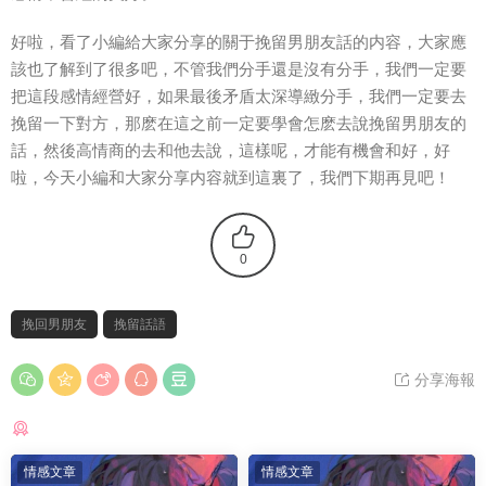
好啦，看了小編給大家分享的關于挽留男朋友話的内容，大家應
該也了解到了很多吧，不管我們分手還是沒有分手，我們一定要
把這段感情經營好，如果最後矛盾太深導緻分手，我們一定要去
挽留一下對方，那麽在這之前一定要學會怎麽去說挽留男朋友的
話，然後高情商的去和他去說，這樣呢，才能有機會和好，好
啦，今天小編和大家分享内容就到這裏了，我們下期再見吧！
0
挽回男朋友
挽留話語
分享海報
猜你喜歡
情感文章
情感文章