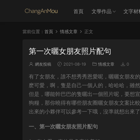
首頁
文學作品
文字材
當前位置：
首頁
情感文章
正文
第一次曬女朋友照片配句
網友投稿
2021-08-19
情感文章
0
有了女朋友，誰不想秀秀恩愛呢，曬曬女朋友
麽可愛，啊，隻是自己一個人的，哈哈哈，雖
但是，哪能幹巴巴的隻曬出一個照片呢，要想
狗糧，那你曉得有哪些朋友圈曬女朋友文案比
出來的小夥伴可以參考一下哦，沒準就想出來
一、第一次曬女朋友照片配句