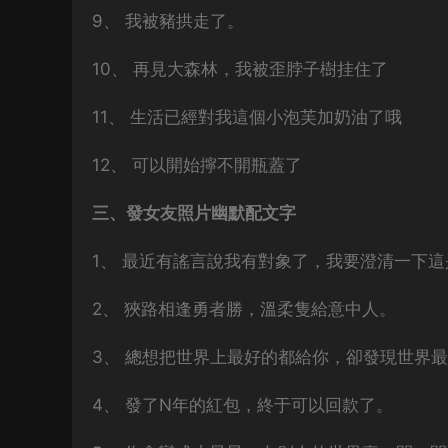
9、 我被豬拱走了。
10、 再見大森林，我被歪脖子樹挂住了
11、 生活已經對我這個小泡芙加奶油了哦
12、 可以開始擰不開瓶蓋了
三、發女友照片幽默配文字
1、 最近有謠言說我有對象了，我要澄清一下
2、 狹路相逢勇者勝，溫柔隻給意中人。
3、 總想把世界上最好的都給你，卻發現世界
4、 發了N年的紅包，終于可以回款了。