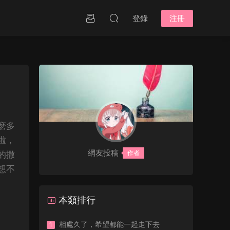
登錄
注冊
麽多
啦，
網友投稿
作者
的撒
想不
本類排行
相處久了，希望都能一起走下去
1