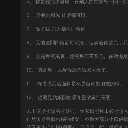
5、 你會變成小星星，在别人的世界裏一閃一
6、 隻要是和你 什麽都可以。
7、 除了我 别人都不适合你。
8、 天地遼闊四處皆可流浪，但倘若你應允，
9、 你是星河萬裏，億萬星辰不及你。任滄海
10、 真高興，以後你就吃我家大米了。
11、 你摸摸我這面料是不是做你男朋友的料。
12、 從遇見姑娘開始凜冬盡散星河長明
以上便是小編的分享啦。大家曬照片未必是想
雖然還是有撒狗糧的嫌疑，不過大部分小情侶
好像更想把狗糧踢翻呢，哈哈哈，配一個好的