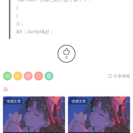
}
}
})；
&lt；/script&gt；
0
分享海報
猜你喜歡
情感文章
情感文章