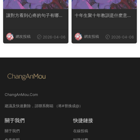
讓對方看到心疼的句子有哪
十年生聚十年教訓是什麽意思
些？句句都是淚點
成語典故出自哪裏
網友投稿
網友投稿
2026-04-06
2026-04-06
ChangAnMou.Com
建議及快速删除，請聯系郵箱 （将#替換成@）
關于我們
快捷鏈接
關于我們
在線投稿
免責申明
知識付費