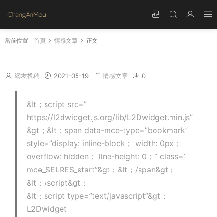
當前位置：
首頁
情感文章
正文
網頁特效live2d看闆娘
網友投稿
2021-05-19
情感文章
0
&lt；script src=”
https://l2dwidget.js.org/lib/L2Dwidget.min.js”
&gt；&lt；span data-mce-type=”bookmark”
style=”display: inline-block； width: 0px；
overflow: hidden； line-height: 0；” class=”
mce_SELRES_start”&gt；&lt；/span&gt；
&lt；/script&gt；
&lt；script type=”text/javascript”&gt；
L2Dwidget