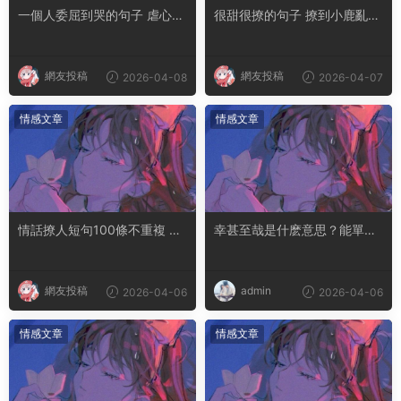
一個人委屈到哭的句子 虐心到
很甜很撩的句子 撩到小鹿亂撞
讓人流淚的文案
腿軟的文案
網友投稿
網友投稿
2026-04-08
2026-04-07
情感文章
情感文章
情話撩人短句100條不重複 土
幸甚至哉是什麽意思？能單獨
味情話撩人長句
用嗎
網友投稿
admin
2026-04-06
2026-04-06
情感文章
情感文章