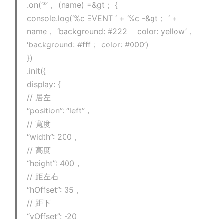
.on(‘*’， (name) =&gt； {
console.log(‘%c EVENT ‘ + ‘%c -&gt； ‘ +
name， ‘background: #222； color: yellow’，
‘background: #fff； color: #000’)
})
.init({
display: {
// 居左
“position”: “left”，
// 寬度
“width”: 200，
// 高度
“height”: 400，
// 距左右
“hOffset”: 35，
// 距下
“vOffset”: -20