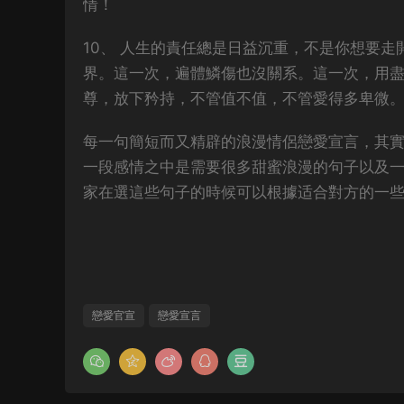
情！
10、 人生的責任總是日益沉重，不是你想要
界。這一次，遍體鱗傷也沒關系。這一次，用
尊，放下矜持，不管值不值，不管愛得多卑微
每一句簡短而又精辟的浪漫情侶戀愛宣言，其
一段感情之中是需要很多甜蜜浪漫的句子以及
家在選這些句子的時候可以根據适合對方的一
戀愛官宣
戀愛宣言