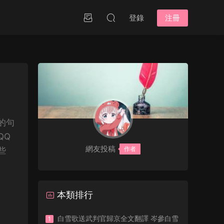
登錄
注冊
的句
QQ
網友投稿
作者
些
本類排行
白雪歌送武判官歸京全文翻譯 岑參白雪
1