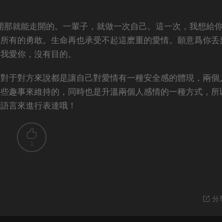
走開那就能走開的。一輩子，就做一次自己。這一次，我想給
盡所有的勇敢。生命再也承受不起這麽重的愛情。願意爲你丢
。我愛你，沒有目的。
實對于對方來說都是讓自己對愛情有一種安全感的體現，兩個
一些趣事來維持的，同時也是升溫兩個人感情的一種方式，所
些語言來進行表達哦！
1
分