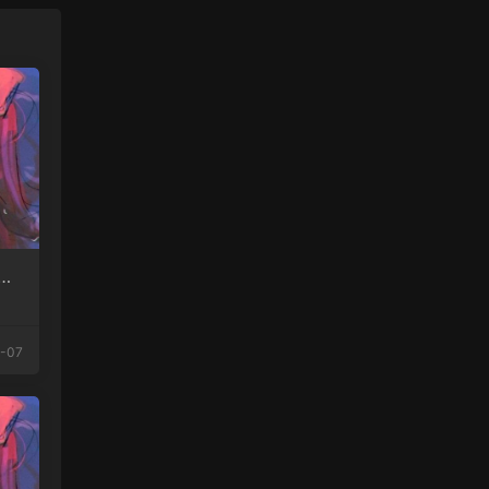
短
-07