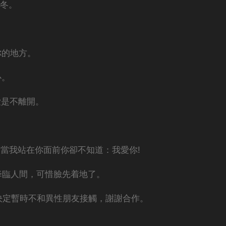
秋冬。
你的地方。
心。
愛是不離開。
是當我站在你面前你卻不知道：我愛你!
降臨人間，可惜臉先着地了。
人決定暫時不和異性朋友接觸，謝謝合作。