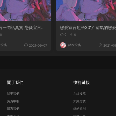
言一句話真實 戀愛宣言超
戀愛宣言短語30字 霸氣的戀
言
0
0
0
友投稿
網友投稿
2021-09-07
2021-09
關于我們
快捷鏈接
關于我們
在線投稿
免責申明
知識付費
聯系我們
網站規則