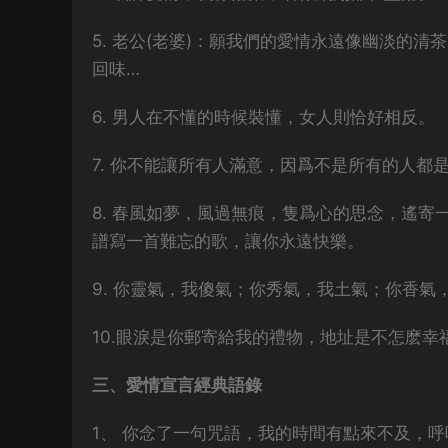
5. 老公(老婆)：願我們的愛情永遠像幽淡的
回味…
6. 男人在不懂的時候裝懂，女人則恰好相反。
7. 你不能讓所有人滿意，因爲不是所有的人都是
8. 春風如夢，風過無痕，隻爲心的思念，遙
譜寫一首難忘的歌，讓你永遠快樂。
9. 你靈氣，我傻氣；你秀氣，我土氣；你香
10.眼淚是你郵寄給我的禮物，地址是不怎麽幸
三、愛情宣言經典語錄
1、 你念了一句咒語，我的時間有點來不及，