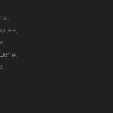
給我。
爲我擦汗。
嘗。
生陪伴你。
裝。