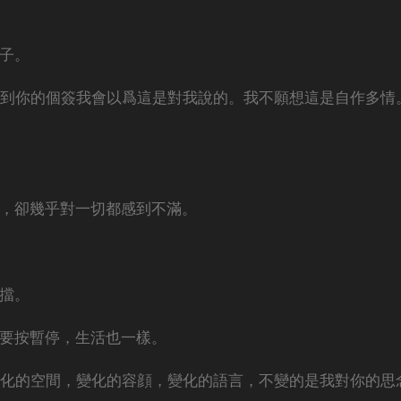
。
樣子。
看到你的個簽我會以爲這是對我說的。我不願想這是自作多情
切，卻幾乎對一切都感到不滿。
阻擋。
候要按暫停，生活也一樣。
變化的空間，變化的容顔，變化的語言，不變的是我對你的思