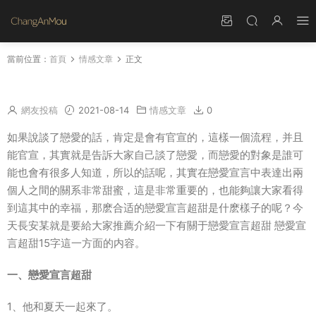
當前位置：
首頁
情感文章
正文
戀愛宣言超甜 戀愛宣言超甜15字
網友投稿
2021-08-14
情感文章
0
如果說談了戀愛的話，肯定是會有官宣的，這樣一個流程，并且
能官宣，其實就是告訴大家自己談了戀愛，而戀愛的對象是誰可
能也會有很多人知道，所以的話呢，其實在戀愛宣言中表達出兩
個人之間的關系非常甜蜜，這是非常重要的，也能夠讓大家看得
到這其中的幸福，那麽合适的戀愛宣言超甜是什麽樣子的呢？今
天長安某就是要給大家推薦介紹一下有關于戀愛宣言超甜 戀愛宣
言超甜15字這一方面的内容。
一、戀愛宣言超甜
1、他和夏天一起來了。