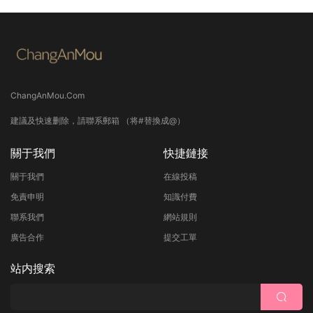
ChangAnMou.Com
建議及快速删除，請聯系郵箱 （将#替換成@）
關于我們
快捷鏈接
關于我們
在線投稿
免責申明
知識付費
聯系我們
網站規則
廣告合作
提交工單
站内搜索