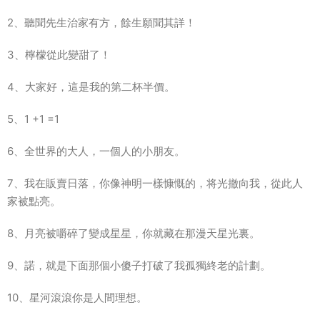
2、聽聞先生治家有方，餘生願聞其詳！
3、檸檬從此變甜了！
4、大家好，這是我的第二杯半價。
5、1 +1 =1
6、全世界的大人，一個人的小朋友。
7、我在販賣日落，你像神明一樣慷慨的，将光撤向我，從此人
家被點亮。
8、月亮被嚼碎了變成星星，你就藏在那漫天星光裏。
9、諾，就是下面那個小傻子打破了我孤獨終老的計劃。
10、星河滾滾你是人間理想。