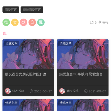
戀愛宣言
簡短戀愛宣言
分享海報
猜你喜歡
情感文章
情感文章
朋友圈發女朋友照片配什麽文
戀愛宣言30字以内 戀愛宣言
字 30句宣布戀愛的話
簡短
網友投稿
網友投稿
2026-03-27
2021-09-07
情感文章
情感文章