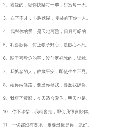
2、親愛的，願你快樂每一季，甜蜜每一天。
3、在下不才，心胸狹隘，隻裝的下你一人。
4、我對你的愛，是天地可鑒，日月可昭的。
5、我喜歡你，何止狼子野心，是賊心不死。
6、關于喜歡你的事，沒什麽好說的，認栽。
7、我惦念的人，歲歲平安，即使生生不見。
8、給你兩條路，要麽你娶我，要麽我嫁你。
9、我查了黃曆，今天适合愛你，明天也是。
10、你不珍惜，我就會走，即使我很喜歡你。
11、一切都沒有關系，隻要最後是你，就好。