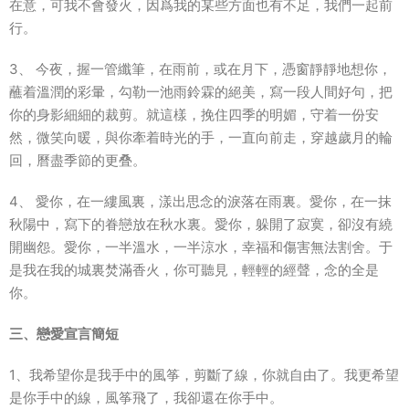
在意，可我不會發火，因爲我的某些方面也有不足，我們一起前
行。
3、 今夜，握一管纖筆，在雨前，或在月下，憑窗靜靜地想你，
蘸着溫潤的彩暈，勾勒一池雨鈴霖的絕美，寫一段人間好句，把
你的身影細細的裁剪。就這樣，挽住四季的明媚，守着一份安
然，微笑向暖，與你牽着時光的手，一直向前走，穿越歲月的輪
回，曆盡季節的更叠。
4、 愛你，在一縷風裏，漾出思念的淚落在雨裏。愛你，在一抹
秋陽中，寫下的眷戀放在秋水裏。愛你，躲開了寂寞，卻沒有繞
開幽怨。愛你，一半溫水，一半涼水，幸福和傷害無法割舍。于
是我在我的城裏焚滿香火，你可聽見，輕輕的經聲，念的全是
你。
三、戀愛宣言簡短
1、我希望你是我手中的風筝，剪斷了線，你就自由了。我更希望
是你手中的線，風筝飛了，我卻還在你手中。