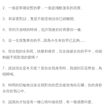
2、一個是華麗短暫的夢，一個是殘酷漫長的現實。
3、和寂寞對話，隻是不願意相信你已經離開。
4、等到天放晴的時候，也許我會好好再愛你一遍。
5、這一生我隻牽你的手…因爲今生有你早已足夠……
6、現在我的生和死，快樂和痛苦，完全操縱在你的手中，你能
夠賜予我聖潔的愛嗎？
7、誰說現在是冬天呢？當你在我身旁時，我感到百花齊放，鳥
唱蟬鳴。
8、時間的巨輪無法抹去我對你的思念縱使海枯石爛，你的身影
永存於我心中。
9、認識你才知道有一種心情叫做依戀，有一種感覺叫愛。