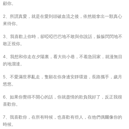
顧你。
2、所謂真愛，就是在愛到頭破血流之後，依然能拿出一顆真心
來待你。
3、我喜歡上你時，卻啞啞巴巴地不敢與你說話，躲躲閃閃地不
敢正視你。
4、我想和你走在夕陽裏，看大街小巷，不着急回家，就漫無目
的地溜達。
5、不愛滿世界亂走，隻願在你身邊安靜環遊，長路攜手，歲月
悠悠。
6、如果你覺得不開心的話，你就盡情的欺負我好了，反正我很
喜歡你。
7、我喜歡你，在所有時候，也喜歡有些人，在他們偶爾像你的
時候。