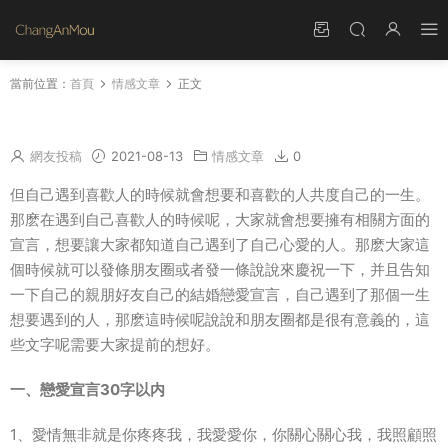
當前位置：
首頁
情感文章
正文
戀愛宣言30字以内 戀愛宣言20字以内
網友投稿
2021-08-13
情感文章
0
但自己遇到喜歡人的時候就會想要和喜歡的人共度自己的一生。
那麽在遇到自己喜歡人的時候呢，大家就會想要擁有相關方面的
宣言，想要讓大家都知道自己遇到了自己心愛的人。那麽大家這
個時候就可以發條朋友圈或者發一條說說來慶祝一下，并且告知
一下自己的親朋好友自己的結婚戀愛宣言，自己遇到了那個一生
想要遇到的人，那麽這時候呢說說和朋友圈都是很有意義的，這
些文字呢需要大家提前的想好。
一、戀愛宣言30字以内
1、愛情無非就是你疼疼我，我愛愛你，你關心關心我，我照顧照