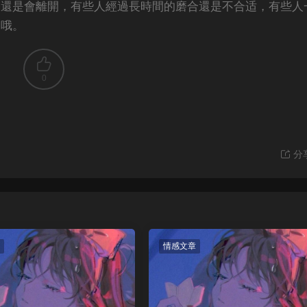
終還是會離開，有些人經過長時間的磨合還是不合适，有些人
的哦。
0
分
情感文章