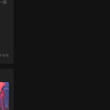
一眼
享海報