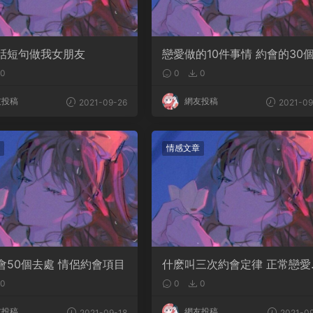
話短句做我女朋友
戀愛做的10件事情 約會的30
目
0
0
0
友投稿
網友投稿
2021-09-26
2021-09
情感文章
會50個去處 情侶約會項目
什麽叫三次約會定律 正常戀愛
周見幾次
0
0
0
友投稿
網友投稿
2021-09-18
2021-09