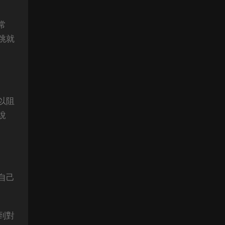
常
跳就
以阻
說
自己
到對