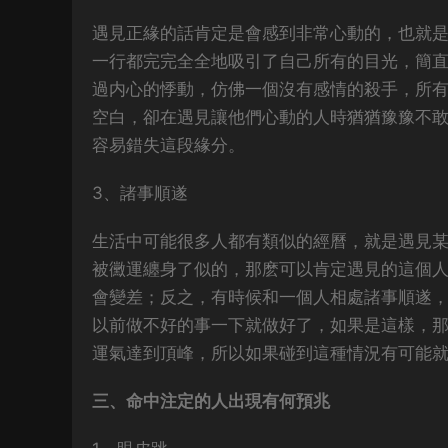
遇見正緣的話肯定是會感到非常心動的，也就
一行都完完全全地吸引了自己所有的目光，簡
過内心的悸動，仿佛一個沒有感情的殺手，所
空白，卻在遇見讓他們心動的人時猶猶豫豫不
容易錯失這段緣分。
3、諸事順遂
生活中可能很多人都有類似的經曆，就是遇見
被黴運纏身了似的，那麽可以肯定遇見的這個
會變差；反之，有時候和一個人相處諸事順遂
以前做不好的事一下就做好了，如果是這樣，
運氣達到頂峰，所以如果碰到這種情況有可能
三、命中注定的人出現有何預兆