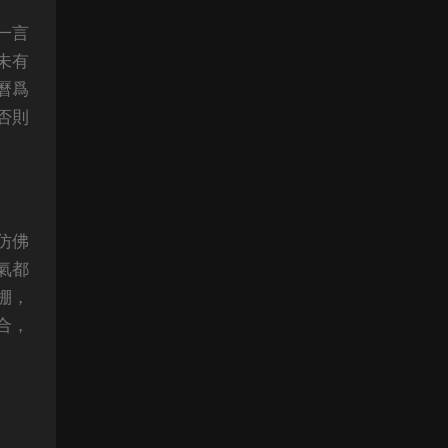
一言
未有
曆爲
否則
仿佛
氣都
棚，
合，