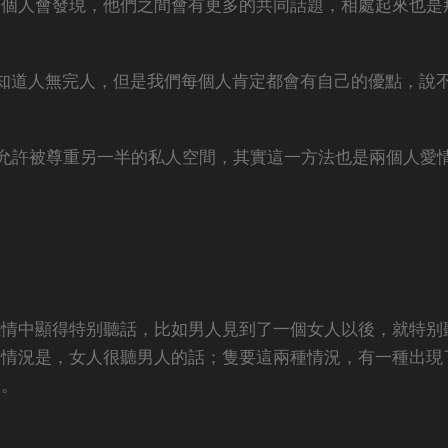
兩個人會發現，他們之間會有更多的共同話題，相處起來也是
知道人無完人，但是我們每個人肯定都會有自己的優點，說
允許被尊重另一半的私人空間，其實這一方法也是兩個人愛
感情中顯得特别聽話，比如男人見到了一個女人以後，就特别
分情況是，女人很聽男人的話；隻要這兩種情況，有一種出現
分。