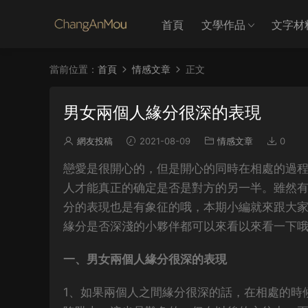
首頁
文學作品
文字材
當前位置：
首頁
情感文章
正文
男女兩個人緣分很深的表現
網友投稿
2021-08-09
情感文章
0
戀愛是很開心的，但是開心的同時在相處的過
人才能真正的确定是否是對方的另一半。雖然
分的表現也是有象征的哦，本期小編就來跟大
緣分是否深淺的小夥伴都可以來看以來看一下
一、男女兩個人緣分很深的表現
1、如果兩個人之間緣分很深的話，在相處的時