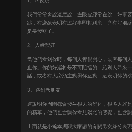
1、眼皮跳
我們常常會說這麽說，左眼皮經常在跳，好事
跳，有迹象表明有些好事即将到來，會有好姻
是要發财了。
2、人緣變好
當他們看到你時，每個人都很開心，或者每個
止你。你的好運将是不可阻擋的，給别人帶來
話，或者有人必須主動與你互動，這表明你的
3、遇到老朋友
這說明你周圍都會發生很大的變化，很多人就
的精華，他們也會讓你看見陽光的感覺，也會
上面就是小編本期跟大家講的有關男女緣分表