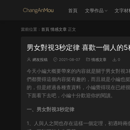
首頁
文學作品
文字材
當前位置：
首頁
情感文章
正文
男女對視3秒定律 喜歡一個人的5
網友投稿
2021-08-07
情感文章
0
今天小編大概要帶來的内容就是關于男女對視3
們都覺得這個内容挺有趣的，而且就是小編也
的，但是經過各種查資料，小編覺得現在已經
下面看下去吧，小編十分歡迎你的閱讀。
一、男女對視3秒定律
1、人與人之間也存在這樣一個定理，初遇時兩