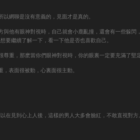
所以網聊是沒有意義的，見面才是真的。
方與他有眼神對視時，自己就會小鹿亂撞，還會有一些躲閃
，想要繼續了解一下，看一下他是否也喜歡自己。
很尊重，那麽當你們眼神對視時，你的眼裏一定要充滿了堅
重，表面很被動，心裏面很主動。
所以在見到心上人後，這樣的男人大多會臉紅，不敢直視對方