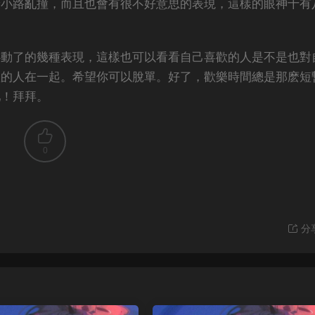
着小路亂撞，而且也會有很不好意思的表現，這樣的眼神十有
。
心動了的幾種表現，這樣也可以看看自己喜歡的人是不是也對
歡的人在一起。希望你可以脫單。好了，歡樂時間總是那麽短
吧！拜拜。
0
分