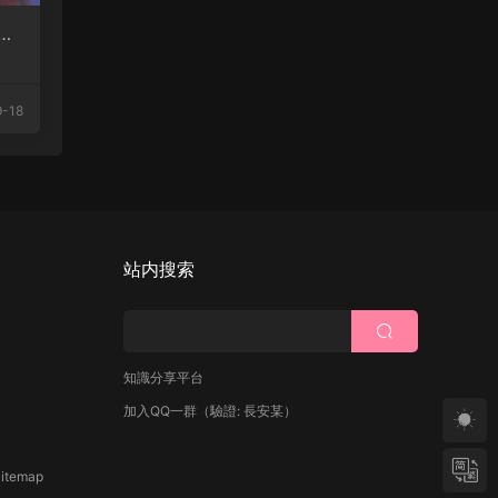
一
-18
站内搜索
知識分享平台
加入QQ一群
（驗證: 長安某）
itemap