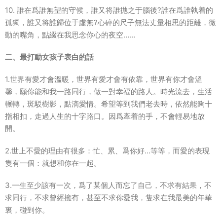
10. 誰在爲誰無望的守候，誰又将誰抛之于腦後?誰在爲誰執着的
孤獨，誰又将誰歸位于虛無?心碎的尺子無法丈量相思的距離，微
動的嘴角，點綴在我思念你心的夜空……
二、最打動女孩子表白的話
1.世界有愛才會溫暖，世界有愛才會有依靠，世界有你才會溫
馨，願你能和我一路同行，做一對幸福的路人。時光流去，生活
輾轉，斑駁樹影，點滴愛情。希望等到我們老去時，依然能夠十
指相扣，走過人生的十字路口。因爲牽着的手，不會輕易地放
開。
2.世上不愛的理由有很多：忙、累、爲你好…等等，而愛的表現
隻有一個：就想和你在一起。
3.一生至少該有一次，爲了某個人而忘了自己，不求有結果，不
求同行，不求曾經擁有，甚至不求你愛我，隻求在我最美的年華
裏，碰到你。