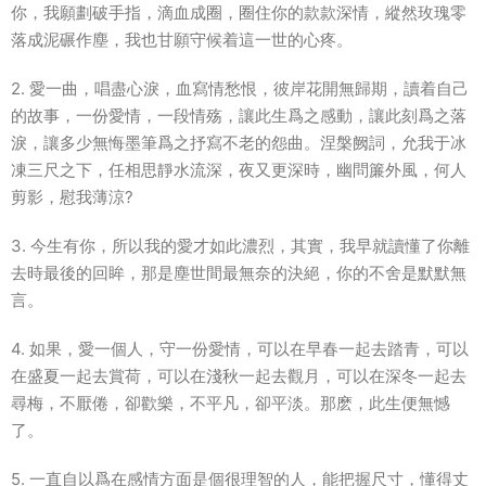
你，我願劃破手指，滴血成圈，圈住你的款款深情，縱然玫瑰零
落成泥碾作塵，我也甘願守候着這一世的心疼。
2. 愛一曲，唱盡心淚，血寫情愁恨，彼岸花開無歸期，讀着自己
的故事，一份愛情，一段情殇，讓此生爲之感動，讓此刻爲之落
淚，讓多少無悔墨筆爲之抒寫不老的怨曲。涅槃阙詞，允我于冰
凍三尺之下，任相思靜水流深，夜又更深時，幽問簾外風，何人
剪影，慰我薄涼?
3. 今生有你，所以我的愛才如此濃烈，其實，我早就讀懂了你離
去時最後的回眸，那是塵世間最無奈的決絕，你的不舍是默默無
言。
4. 如果，愛一個人，守一份愛情，可以在早春一起去踏青，可以
在盛夏一起去賞荷，可以在淺秋一起去觀月，可以在深冬一起去
尋梅，不厭倦，卻歡樂，不平凡，卻平淡。那麽，此生便無憾
了。
5. 一直自以爲在感情方面是個很理智的人，能把握尺寸，懂得丈