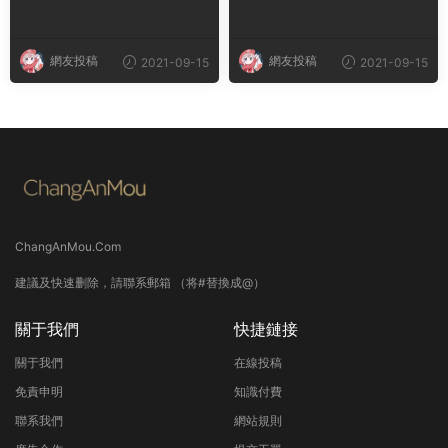
生
表白的情話
網友投稿
網友投稿
2021-09-15
2021-09-15
ChangAnMou.Com
建議及快速删除，請聯系郵箱 （将#替換成@）
關于我們
快捷鏈接
關于我們
在線投稿
免責申明
知識付費
聯系我們
網站規則