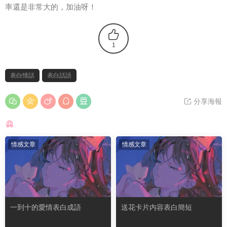
率還是非常大的，加油呀！
1
表白情話
表白話語
分享海報
猜你喜歡
情感文章
情感文章
一到十的愛情表白成語
送花卡片内容表白簡短