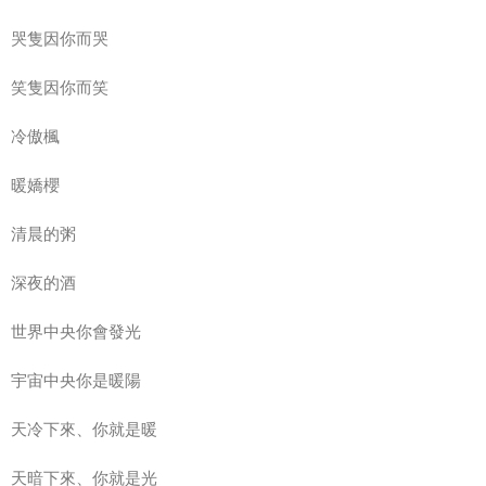
哭隻因你而哭
笑隻因你而笑
冷傲楓
暖嬌櫻
清晨的粥
深夜的酒
世界中央你會發光
宇宙中央你是暖陽
天冷下來、你就是暖
天暗下來、你就是光