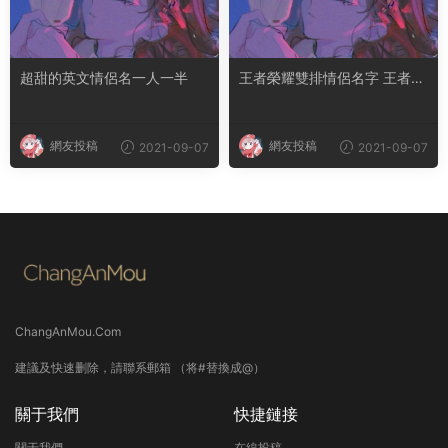
超甜的英文情侶名一人一半
王者榮耀雙排情侶名字 王者榮
耀情侶網名大全
網友投稿
網友投稿
2021-09-07
2021-09-07
ChangAnMou.Com
建議及快速删除，請聯系郵箱 （将#替換成@）
關于我們
快捷鏈接
關于我們
在線投稿