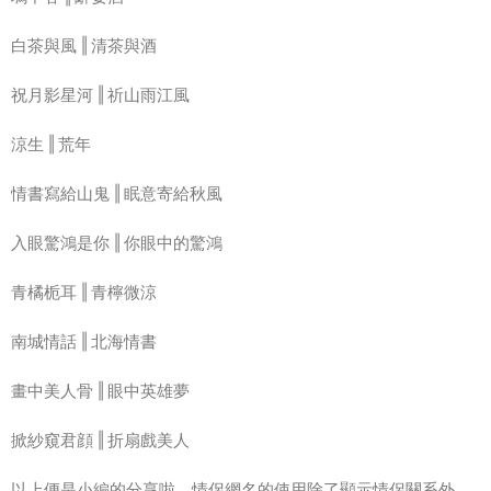
白茶與風 ‖ 清茶與酒
祝月影星河 ‖ 祈山雨江風
涼生 ‖ 荒年
情書寫給山鬼 ‖ 眠意寄給秋風
入眼驚鴻是你 ‖ 你眼中的驚鴻
青橘栀耳 ‖ 青檸微涼
南城情話 ‖ 北海情書
畫中美人骨 ‖ 眼中英雄夢
掀紗窺君顔 ‖ 折扇戲美人
以上便是小編的分享啦。情侶網名的使用除了顯示情侶關系外，