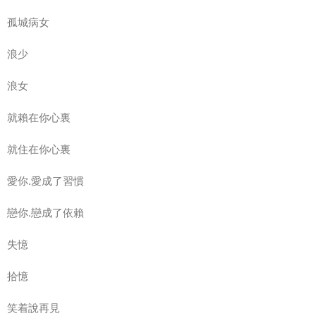
孤城病女
浪少
浪女
就賴在你心裏
就住在你心裏
愛你.愛成了習慣
戀你.戀成了依賴
失憶
拾憶
笑着說再見