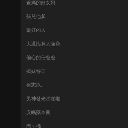
爸媽的好女婿
孩兒他爹
最好的人
大逗比啊大潇寶
偏心的任爸爸
撩妹特工
權志龍.
男神發光啪啪啪
安眠藥本藥
老司機