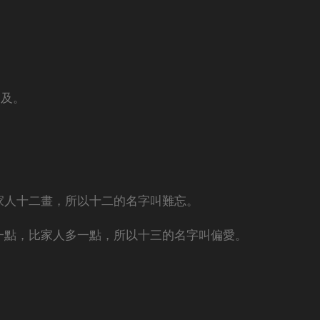
不及。
家人十二畫，所以十二的名字叫難忘。
一點，比家人多一點，所以十三的名字叫偏愛。