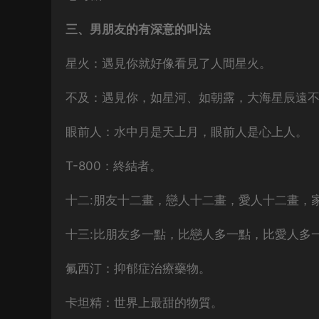
三、男朋友的有深意的叫法
星火：遇見你就好像看見了人間星火。
不及：遇見你，如星河、如朝露，大海星辰遠
眼前人：水中月是天上月，眼前人是心上人。
T-800：終結者。
十二:朋友十二畫，戀人十二畫，愛人十二畫，
十三:比朋友多一點，比戀人多一點，比愛人多
氟西汀：抑郁症治療藥物。
卡坦精：世界上最甜的物質。