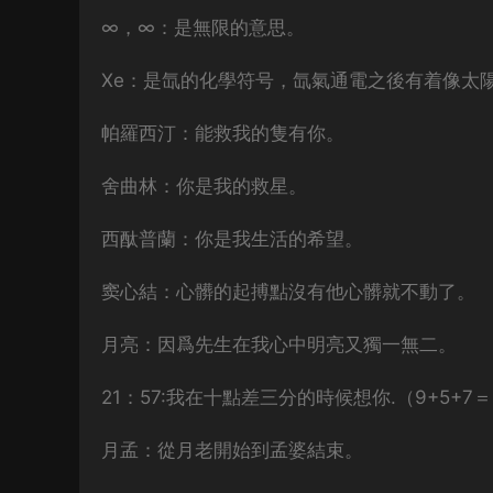
∞，∞：是無限的意思。
Xe：是氙的化學符号，氙氣通電之後有着像太
帕羅西汀：能救我的隻有你。
舍曲林：你是我的救星。
西酞普蘭：你是我生活的希望。
窦心結：心髒的起搏點沒有他心髒就不動了。
月亮：因爲先生在我心中明亮又獨一無二。
21：57:我在十點差三分的時候想你.（9+5+7＝
月孟：從月老開始到孟婆結束。