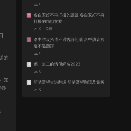
0
各自安好不再打擾的說說 各自安好不再
2
打擾的精緻文案
0
免費
日
洛中訪袁拾遺不遇古詩朗讀 洛中訪袁拾
3
遺不遇翻譯
0
樣的
獨一無二的情侶網名2023
4
0
可知
新晴野望古詩翻譯 新晴野望翻譯及賞析
5
濃眷
0
方