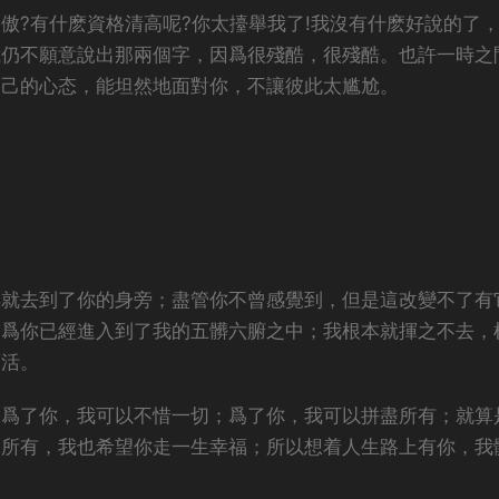
傲?有什麽資格清高呢?你太擡舉我了!我沒有什麽好說的了
我仍不願意說出那兩個字，因爲很殘酷，很殘酷。也許一時之
自己的心态，能坦然地面對你，不讓彼此太尴尬。
早就去到了你的身旁；盡管你不曾感覺到，但是這改變不了有
因爲你已經進入到了我的五髒六腑之中；我根本就揮之不去，
而活。
，爲了你，我可以不惜一切；爲了你，我可以拼盡所有；就算
的所有，我也希望你走一生幸福；所以想着人生路上有你，我