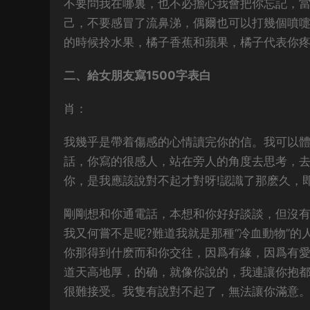
不要問我在哪裏，也不必擔心我會把你忘記，當
己，不要感冒了流鼻涕，偶爾也可以打幾個噴嚏
的時候拎水果，橘子香蕉和蘋果，橘子代表你
二、給女朋友寫1500字表白
肖：
我幾乎是帶着傷感的心情讀完你的信。我可以
話，你寫的很感人，站在旁人的角度去思考，去
你，是我應該說對不起才對呀!認識了那麽久，
剛剛想和你通電話，本想和你好好談談，但沒
我又何嘗不是呢?難道我就是那種“冷血動物”
你那得到什麽而和你交往，因爲有緣，因爲有
道天高地厚，的确，就像你說的，我連讓你抱
很難接受。我隻有說對不起了，無法讓你滿意。