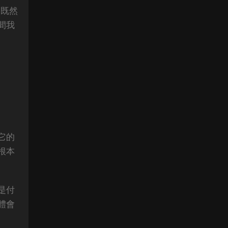
，既然
間我
它的
根本
是付
體會