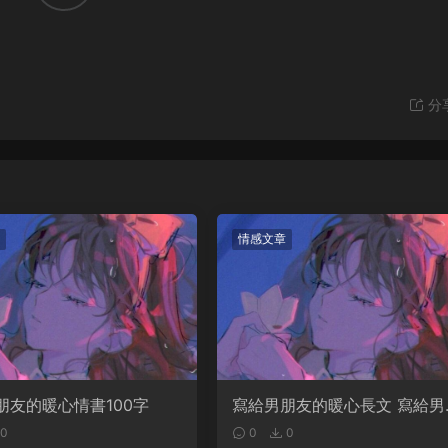
分
情感文章
朋友的暖心情書100字
寫給男朋友的暖心長文 寫給男
友的調皮情書
0
0
0