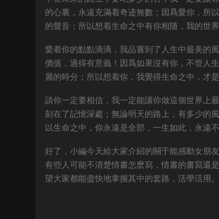
的心裏，永遠充滿着奇迹無數；因爲愛你，所
的聲音；所以想着生命之中有你相随，我的世
愛着你的點點滴滴，我品嘗到了人生中最美的
價值，過得有意義！因爲如果沒有你，不管人
麗的時分；所以想着你，我覺得生命之中，才
請你一定要相信，我一定能讓你做這個世界上
刻在了記憶深處；無論明天的路上，有多少的
以生命之中，你永遠是全部，一生如此，永遠
好了，小編今天給大家介紹的關于能感動女朋友
有些人可能不清楚情書怎麽寫，情書的書寫還
望大家都能盡快地掌握其中的套路，活學活用