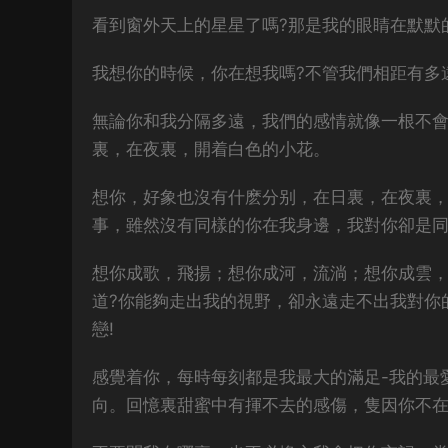
看到窗外天上的星星了嗎?那是我的眼睛在默默
我想你的時候，你在想我嗎?不管我們相距有多遠
無論你和我分隔多遠，我們的感情就像一根不
裏，在夜裏，開着白色的小花。
想你，好象也沒有什麽分别，在日裏，在夜裏
事，雖然沒有同樣的你在我身邊，我對你卻是同
想你成歌，飛揚；想你成河，流淌；想你成雲
道?你能夠走出我的視野，卻永遠走不出我對你
戀!
感覺着你，每時每刻都是我最大的滿足-我的最
向。回憶裏甜蜜中有揮不去的感傷，隻因你不