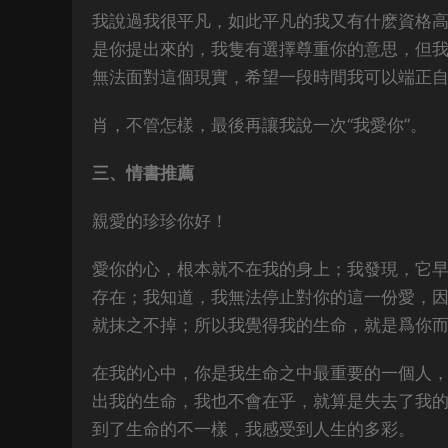
我說過我很平凡，如此平凡的我又有什麽資格高
是你提出來的，我隻有選擇尊重你的意思，但
無法面對這個現實，希望一段時間我可以端正
肖，不管怎樣，最後再讓我說一次“我愛你”。
三、情書推薦
親愛的珍珍你好！
愛你的心，根本就不在我的身上；我發現，它
存在；我知道，我無法停止對你的這一份愛，
就抹之不掉；所以我覺得我的生命，就是爲你
在我的心中，你是我生命之中最重要的一個人
出我的生命，我也不會在乎，就算是失去了我
到了生命的不一樣，我感受到人生的多彩。