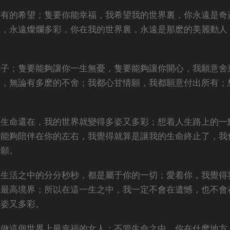
所有的希望；隻要你能幸福，我希望我的世界裏，你永遠是奇
底，永遠燦爛多彩，你在我的世界裏，永遠是那麽的美麗動人
日子；隻要能夠讓你一生無憂，隻要能夠讓你開心，我願意舍
苦，無論有多麽的不舍；我都心甘情願，我都願意付出所有；
要生命還在，我的世界就變得多姿又多彩；想着人生路上的一
着能夠陪伴在你的左右，我覺得就算是讓我的生命終止了，我
情願。
；生活之中的分分秒秒，都是屬于你的一切；愛着你，我覺得
的最高境界；所以在這一生之中，我一定不會在遺憾，也不會
多姿又多彩。
你做這個世界上最幸福的女人；不管生命之中，你在什麽地方