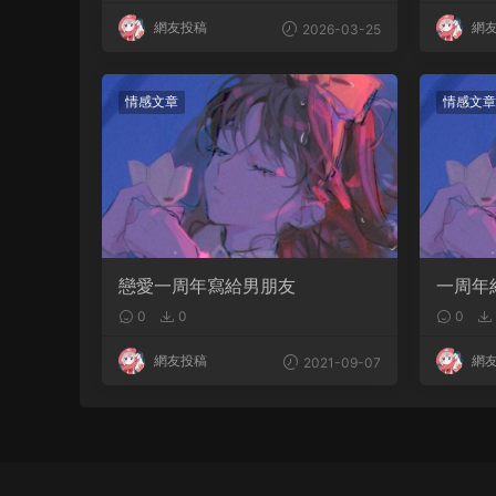
網友投稿
網
2026-03-25
情感文章
情感文章
戀愛一周年寫給男朋友
一周年
一周年
0
0
0
網友投稿
網
2021-09-07