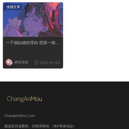
情感文章
一千個結婚的理由 想跟一個人
結婚的理由
網友投稿
2021-01-03
ChangAnMou.Com
建議及快速删除，請聯系郵箱 （将#替換成@）