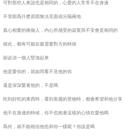
可對那些人來說也是相同的，心愛的人常常不在身邊
不管因爲什麽原因無法見面或分隔兩地
真心相愛的兩個人，内心所感受的
寂寞
與不安會是相同的
彼此，都有可能在最需要對方的時候
卻必須一個人
堅強起來
他是愛你的，就如同看不見他的你
還是深深愛著他的，不是嗎
吃到好吃的東西時，看到
美麗
的景物時，都會
希望
和他分享
他不在身邊的時候，你不也抱著這樣的
心情
在愛他嗎
爲何，就不能
相信
他也和你一樣呢？你說是嗎