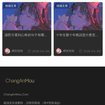
情感文章
情感文章
讓對方看到心疼的句子有哪
十年生聚十年教訓是什麽意思
些？句句都是淚點
成語典故出自哪裏
網友投稿
網友投稿
2026-04-06
2026-04-06
ChangAnMou.Com
建議及快速删除，請聯系郵箱 （将#替換成@）