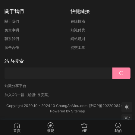
關于我們
快捷鏈接
關于我們
在線投稿
免責申明
知識付費
聯系我們
網站規則
廣告合作
提交工單
站内搜索
知識分享平台
加入QQ一群
（驗證: 長安某）
Copyright 2020.10 - 2024.10 ChangAnMou.com.
陝ICP備2022008444号
Powered by
Sitemap
首頁
發現
VIP
我的