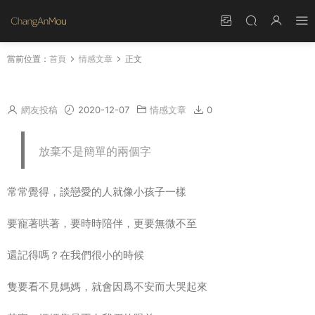
當前位置：
首頁
情感文章
正文
不在身邊，不等于不愛你
網友投稿
2020-12-07
情感文章
0
放棄不是簡單的兩個字
常常覺得，
談戀愛
的人就像小
孩子
一樣
要寵著哄著，要時時陪伴，更要無微不至
還記得嗎？在我們很小的時候
隻要看不見
媽媽
，就會因爲不安而大哭起來