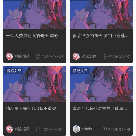
一個人委屈到哭的句子 虐心到
很甜很撩的句子 撩到小鹿亂撞
讓人流淚的文案
腿軟的文案
網友投稿
網友投稿
2026-04-08
2026-04-07
情感文章
情感文章
情話撩人短句100條不重複 土
幸甚至哉是什麽意思？能單獨
味情話撩人長句
用嗎
網友投稿
admin
2026-04-06
2026-04-06