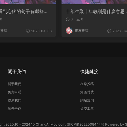
看到心疼的句子有哪些？
十年生聚十年教訓是什麽意思 
是淚點
語典故出自哪裏
0
0
0
友投稿
網友投稿
2026-04-06
2026-04
關于我們
快捷鏈接
關于我們
在線投稿
免責申明
知識付費
聯系我們
網站規則
廣告合作
提交工單
ght 2020.10 - 2024.10 ChangAnMou.com.
陝ICP備2022008444号
Powered by
S