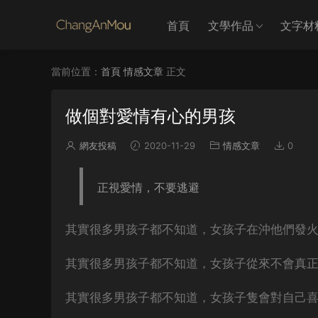
首頁
文學作品
文字材
當前位置：
首頁
情感文章
正文
做個對愛情有心的男孩
網友投稿
2020-11-29
情感文章
0
正視愛情，不要逃避
其實很多男
孩子
都不知道，
女孩子
在沖他們發
其實很多男孩子都不知道，女孩子從來不會真
其實很多男孩子都不知道，女孩子隻會對自己