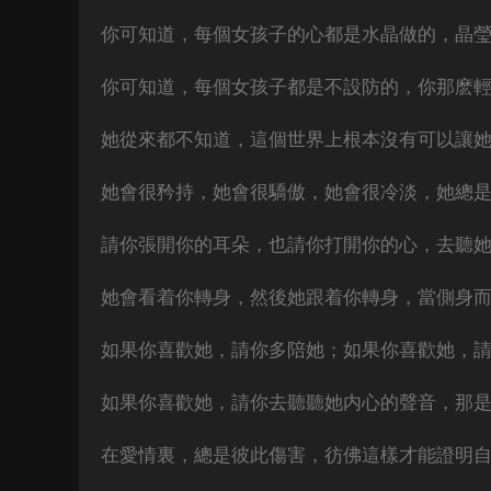
你可知道，每個女孩子的心都是水晶做的，晶
你可知道，每個女孩子都是不設防的，你那麽
她從來都不知道，這個世界上根本沒有可以讓
她會很矜持，她會很驕傲，她會很冷淡，她總
請你張開你的耳朵，也請你打開你的心，去聽
她會看着你轉身，然後她跟着你轉身，當側身
如果你喜歡她，請你多陪她；如果你喜歡她，
如果你喜歡她，請你去聽聽她
内心的聲音
，那
在
愛情裏
，總是彼此傷害，彷佛這樣才能證明