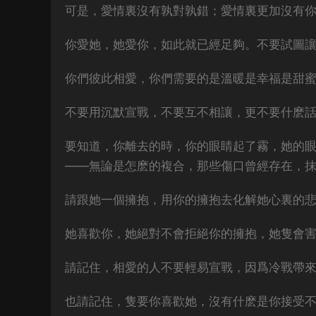
可是，愛情裏沒有孰對孰錯；愛情裏更加沒有
你愛她，她愛你，如此就已經足夠。不要試圖
你們彼此相愛，你們需要的是
溫暖
是幸福是
甜
不要用
沉默
宣戰，不要互不相讓，更不要什麽
要知道，你離去的時，你的眼睛起了霧，她的
――無論是怎麽的複合，那些傷口曾經存在，
請跟她一個擁抱，用你的擁抱去化解她心裏的
她喜歡你，她絕對不會拒絕你的擁抱，她隻會
請記住，相愛的人不要輕易宣戰，因爲冷戰帶
也請記住，隻要你喜歡她，沒有什麽是你接受