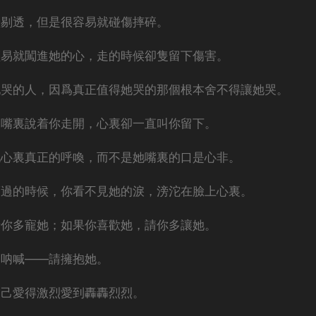
瑩剔透，但是很容易就碰傷摔碎。
輕易就闖進她的心，走的時候卻隻留下
傷害
。
她哭的人，因爲真正值得她哭的那個根本舍不得讓她哭。
是嘴裏說着你走開，心裏卻一直叫你留下。
她心裏真正的呼喚，而不是她嘴裏的口是心非。
而過的時候，你看不見她的淚，滂沱在臉上心裏。
請你多寵她；如果你喜歡她，請你多讓她。
是呐喊――請擁抱她。
自己愛得激烈愛到轟轟烈烈。