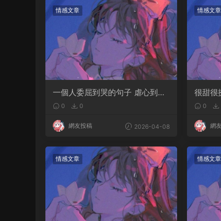
情感文章
情感文章
一個人委屈到哭的句子 虐心到讓
很甜很
人流淚的文案
軟的文
0
0
0
網友投稿
網
2026-04-08
情感文章
情感文章