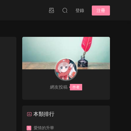
登錄
注冊
網友投稿
作者
本類排行
愛情的升華
1