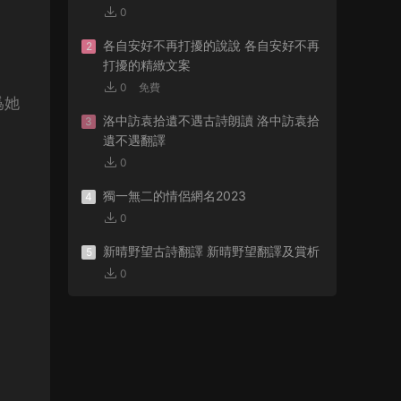
0
各自安好不再打擾的說說 各自安好不再
2
打擾的精緻文案
0
免費
爲她
洛中訪袁拾遺不遇古詩朗讀 洛中訪袁拾
3
遺不遇翻譯
0
獨一無二的情侶網名2023
4
0
新晴野望古詩翻譯 新晴野望翻譯及賞析
5
0