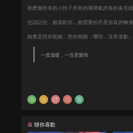
那麽她所有的小性子所有的壞脾氣所有的臭毛
也請記住，她喜歡你，她需要的不是你真的轉
她隻是想你寵她，想你抱她，哪怕，沒有道歉
一度溫暖，一百度愛情
猜你喜歡