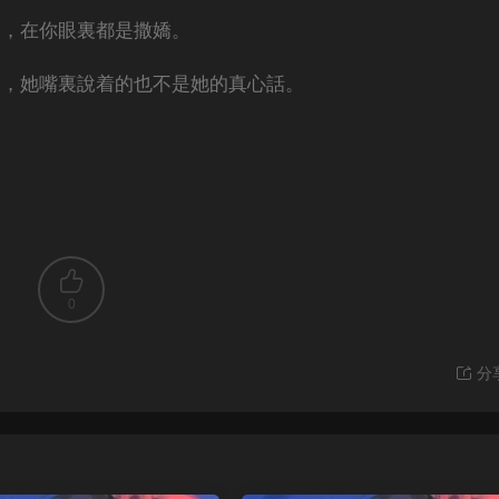
病，在你眼裏都是撒嬌。
身，她嘴裏說着的也不是她的真心話。
。
0
分