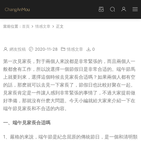
當前位置：
首頁
情感文章
正文
端午見家長合适嗎 端午節适合見家長嗎
網友投稿
2020-11-28
情感文章
0
第一次見家長，對于兩個人來說都是非常緊張的，而且兩個人一
般都會有工作，所以說選擇一個節假日是非常合适的。端午節馬
上就要到來，選擇這個時候去見家長合适嗎？如果兩個人都有空
的話，那麽就可以去見一下家長了，節假日也比較好聚在一起。
見家長肯定是一件讓人感到非常緊張的事情了，不過大家提前做
好準備，那就沒有什麽大問題。今天小編就給大家來介紹一下在
端午節見家長和不合适的内容。
一、端午見家長合适嗎
1、嚴格的來說，端午節是紀念屈原的傳統節日，是一個和清明類