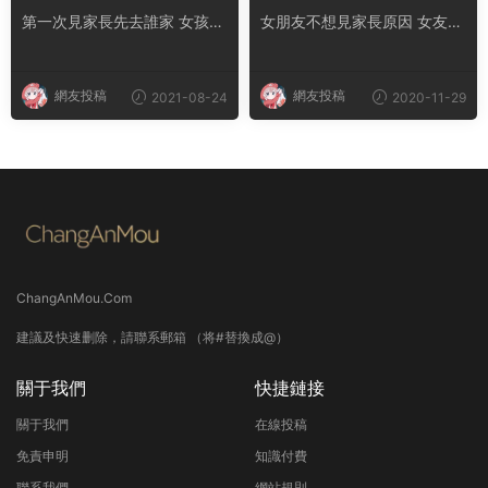
第一次見家長先去誰家 女孩可
女朋友不想見家長原因 女友不
以先見男方家人嗎
帶你見家長心理
網友投稿
網友投稿
2021-08-24
2020-11-29
ChangAnMou.Com
建議及快速删除，請聯系郵箱 （将#替換成@）
關于我們
快捷鏈接
關于我們
在線投稿
免責申明
知識付費
聯系我們
網站規則