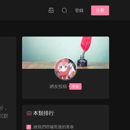
登錄
注冊
網友投稿
作者
衫，
本類排行
沉默
緻我們呼嘯而過的青春
1