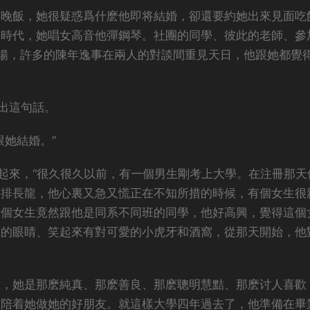
頓晚飯，她很疑惑爲什麽他即将結婚，卻還要約她出來見面吃
生時代，她唱女高音他彈鋼琴。社團的同學、彼此的
老師
、參
揚，許多的陳年逸事在兩人的對談間重見天日，他跟她都覺
冒出這句話。
跟她結婚。”
了起來，“很久很久以前，有一個男生剛考上大學。在注冊那天
大排長龍，他心裏又急又慌正在不知所措的時候，有個女生很
那個女生竟然跟他是同系不同班的同學，他好高興，覺得這個
亮的眼睛、笑起來有對
可愛
的小虎牙和酒窩，從那天開始，他
意，她是那麽純真、那麽善良、那麽聰明慧黠、那麽讨人
喜歡
邊陪着她做她的好朋友。就這樣大學四年過去了，他準備在畢