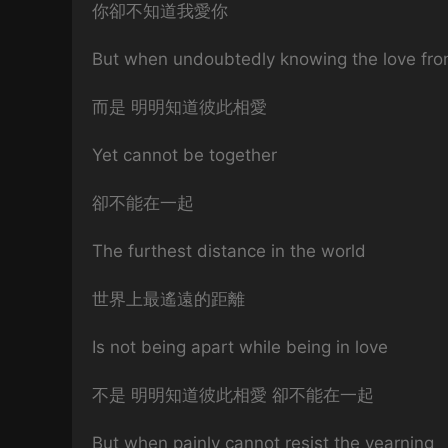
你卻不知道我愛你
But when undoubtedly knowing the love fro
而是 明明知道彼此相愛
Yet cannot be together
卻不能在一起
The furthest distance in the world
世界上最遙遠的距離
Is not being apart while being in love
不是 明明知道彼此相愛 卻不能在一起
But when painly cannot resist the yearning