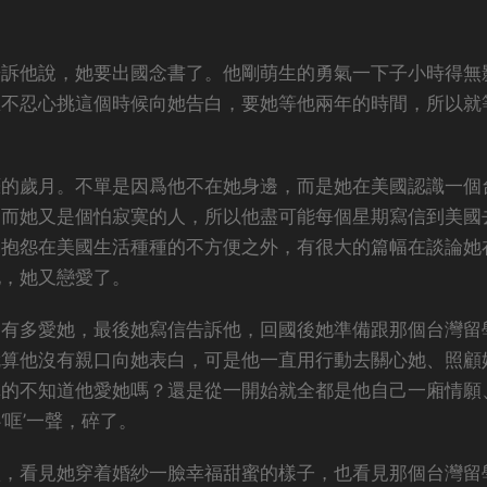
告訴他說，她要出國念書了。他剛萌生的勇氣一下子小時得無
在不忍心挑這個時候向她告白，要她等他兩年的
時間
，所以就
捱的歲月。不單是因爲他不在她身邊，而是她在美國認識一個
，而她又是個怕寂寞的人，所以他盡可能每個星期寫信到美國
了抱怨在美國生活種種的不方便之外，有很大的篇幅在談論她
他，她又戀愛了。
、有多愛她，最後她寫信告訴他，回國後她準備跟那個台灣留
就算他沒有親口向她
表白
，可是他一直用行動去關心她、照顧
真的不知道他愛她嗎？還是從一開始就全都是他自己一廂情願
哐’一聲，碎了。
禮，看見她穿着婚紗一臉幸福
甜蜜
的樣子，也看見那個台灣留