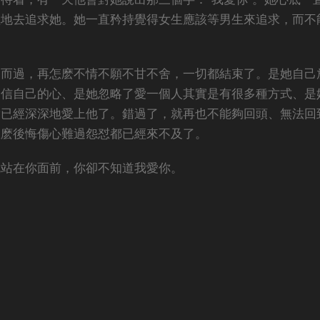
極地去
追求
她。她一直矜持覺得女生應該等男生來追求，而不
肩而過，再怎麽不情不願不甘不舍，一切都結束了。是她自己
相信自己的心、是她忽略了愛一個人其實是有很多種方式、是
實已經深深地愛上他了。錯過了，就再也不能夠回頭、無法回
怎麽
後悔
傷心
難過怨怼都已經來不及了。
就站在你面前，你卻不知道我愛你。