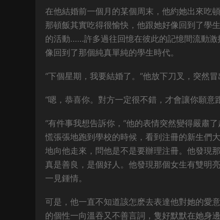
在他結婚前一個月的某個周末，他約她出來吃
那頓飯其實吃得很愉快，他跟她好像回到了學
的活動……許多過往
回憶
在彼此的記憶間流動激
像回到了那個純真單純的學生時代。
“下個星期，我要結婚了。”他放下刀叉，突然
“嗯，恭喜你。對方一定很不錯，才會讓你願意
“有件事我想告訴你，”他的表情突然變得嚴肅
慌張張地跑到學校的時候，看到注冊的新生們
地向他走來，問他是不是要辦理注冊。他發現
真是
善良
，是個好人。他發現那個女生有雙明
一見鍾情。
可是，他一直不知道該怎麽去表達他對她的愛
的個性一向溫吞又不善言詞，隻好默默在她身