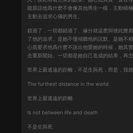
能原諒他爲什麽不會像其他男生一樣，主動積
主動去追求心儀的男生。
錯過了，一切都錯過了。緣分就這麽與彼此擦
了他的追求、是她不懂傾聽他的沉默、是她不
心底要求他爲什麽不說出他愛她的時候，她其
去重新開始。一切都是她自己造成的結果，再
世界上最遙遠的距離，不是生與死，而是，我
The furthest distance in the world
世界上最遙遠的距離
Is not between life and death
不是生與死