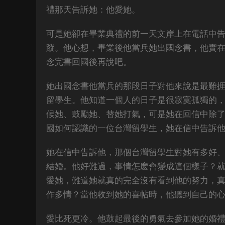
禮那天告訴她：他愛她。
可是她卻在畢業典禮的前一天文岸上在電話中
蹤。他心想，畢業後他當兵她出國念書，他實
念完書回國後再說吧。
她出國念書他當兵的那段日子對他來說是最難
留學生。他知道一個人的日子是很寂寞
孤獨
的
候她、鼓勵她、替她打氣，可是她在回信中除
國如何認識的一位台灣留學生，她在信中告訴
她在信中告訴他，那個台灣留學生對她有多好
結婚。他
好難過
，事情怎麽會變成這個樣子？
愛她，難道她就真的完全沒有看到他的努力，
作多情？當他收到她的喜帖時，他聽到自己的心‘
愛比死更冷。他鼓起最後的勇氣去參加她的婚