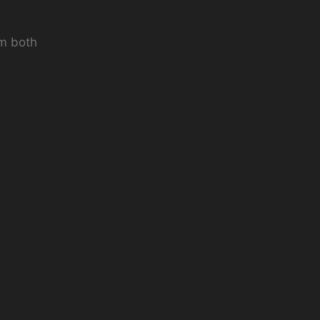
m both