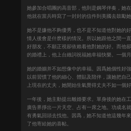
她參加合唱團的高音部，他則是鋼琴伴奏，她
他就在當兵時寫了一封封的信件到美國去鼓勵
她不是嫌他不夠優秀，也不是不知道他對她的
情人
後會是什麽樣的情況。所以她跟他之間一
好朋友，不願正視卻
依賴着
他對她的好。而他
的婚禮上，他上台緻詞祝福她
幸福
快樂
。一個
她的
婚姻
并不如想像中的幸福。因爲她個性好
以前
習慣
了他的細心、體貼及陪伴，讓她把自
上現在的丈夫，她開始生氣覺得丈夫不如一個
一年後，她主動提出
離婚
要求。
單身
後的她在
廣告界掙出一片天空、占有一席之地。功成名
有勇氣回頭去找他。因爲，她不知道他這幾年
了他寄給她的喜帖。