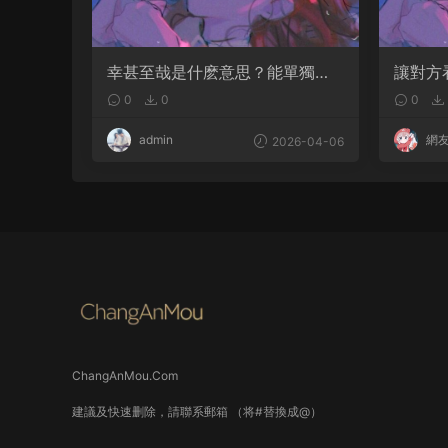
幸甚至哉是什麽意思？能單獨用
讓對方
嗎
句句都
0
0
0
admin
網
2026-04-06
ChangAnMou.Com
建議及快速删除，請聯系郵箱 （将#替換成@）