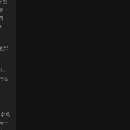
煙傷
哭一
費；
好
的婚
幾年，
會發
嚴寒爲
再十