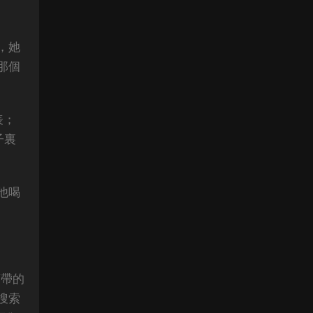
，她
那個
表；
子裏
他喝
領帶的
搜索