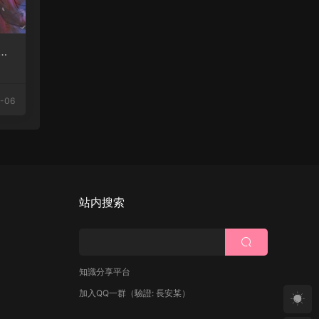
成
-06
站内搜索
知識分享平台
加入QQ一群
（驗證: 長安某）