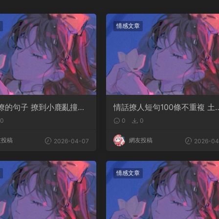
情感文章
撩的句子 撩到小鹿亂撞腿
情話撩人短句100條不重複 土
案
情話撩人長句
0
0
0
友投稿
網友投稿
2026-04-07
2026-04
情感文章