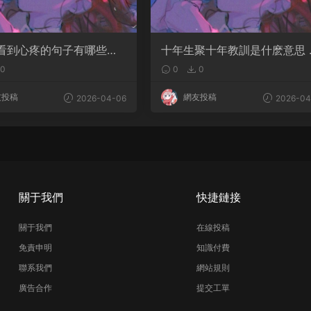
看到心疼的句子有哪些？
十年生聚十年教訓是什麽意思 
是淚點
語典故出自哪裏
0
0
0
友投稿
網友投稿
2026-04-06
2026-04
關于我們
快捷鏈接
關于我們
在線投稿
免責申明
知識付費
聯系我們
網站規則
廣告合作
提交工單