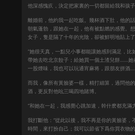
他深感愧疚，決定把家裏的一切都留給我和孩
離婚前，他約我一起吃飯。幾杯酒下肚，他的
朝氣蓬勃，跟她在一起，他有被點燃的感覺。
女子，隻是隔了十年的光陰，卻被鮮明地貼上
“她很天真，一點兒小事都能讓她感到滿足，比
帶她去吃北京餃子；給她買一個土渣兒餅……她
一股煙味，我也可以玩通宵麻将，跟朋友拼酒…
而我，像所有黃臉婆一樣，精打細算，過問他
酒，更反對他吆三喝四地賭博。
“和她在一起，我感覺心跳加速，幹什麽都充滿
我打斷他：“從此以後，我不再是你的黃臉婆，
時間，來打扮自己；我可以節省下爲你買衣物