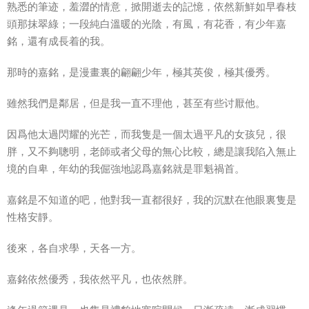
熟悉的筆迹，羞澀的情意，掀開逝去的記憶，依然新鮮如早春枝
頭那抹翠綠；一段純白溫暖的光陰，有風，有花香，有少年嘉
銘，還有成長着的我。
那時的嘉銘，是漫畫裏的翩翩少年，極其英俊，極其優秀。
雖然我們是鄰居，但是我一直不理他，甚至有些讨厭他。
因爲他太過閃耀的光芒，而我隻是一個太過平凡的女孩兒，很
胖，又不夠聰明，老師或者父母的無心比較，總是讓我陷入無止
境的自卑，年幼的我倔強地認爲嘉銘就是罪魁禍首。
嘉銘是不知道的吧，他對我一直都很好，我的沉默在他眼裏隻是
性格安靜。
後來，各自求學，天各一方。
嘉銘依然優秀，我依然平凡，也依然胖。