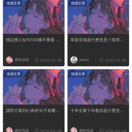
情感文章
情感文章
情話撩人短句100條不重複 土
幸甚至哉是什麽意思？能單獨
味情話撩人長句
用嗎
網友投稿
admin
2026-04-06
2026-04-06
情感文章
情感文章
讓對方看到心疼的句子有哪
十年生聚十年教訓是什麽意思
些？句句都是淚點
成語典故出自哪裏
網友投稿
網友投稿
2026-04-06
2026-04-06