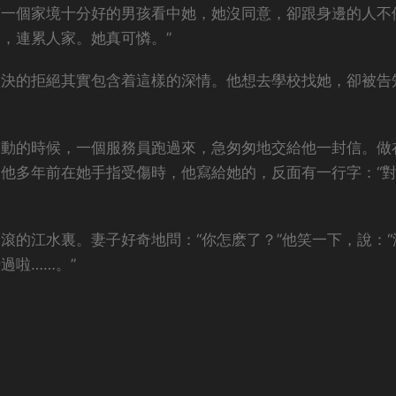
有一個家境十分好的男孩看中她，她沒同意，卻跟身邊的人不
，連累人家。她真可憐。”
堅決的拒絕其實包含着這樣的深情。他想去學校找她，卻被告
啓動的時候，一個服務員跑過來，急匆匆地交給他一封信。做
他多年前在她手指受傷時，他寫給她的，反面有一行字：“
滾的江水裏。妻子好奇地問：“你怎麽了？”他笑一下，說：“
過啦……。”