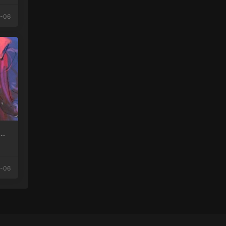
-06
成
-06