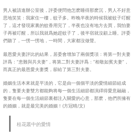
男人被請進辦公室後，評委便問他怎麽睡得那麽沉，男人不好意
思地笑笑：我家住一樓，蚊子多。昨晚半夜的時候我被蚊子叮醒
了，這才發現家裏的蚊香用完了，半夜也沒有地方去買，我怕妻
子再被叮醒，所以我就爲她趕蚊子了，後半宿就沒顧上睡。評委
們聽了，一愣一愣地，一時間，大家都沒做聲。
最恩愛夫妻評比的結果，居委會增加了兩個獎項：将第一對夫妻
評爲：“患難與共夫妻”，将第二對夫妻評爲：“相敬如賓夫妻”，
而真正的最恩愛夫妻獎，卻給了第三對夫妻。
婚姻生活本來就是平淡的，它是由一個個平淡的愛情細節組成
的，隻要夫妻雙方都能夠将每一個生活細節都演繹得愛意融融，
隻要在每一個生活細節裏都注入關愛的心意，那麽，他們所擁有
的婚姻，就是最完美的婚姻！(方冠晴/文)
桂花叢中的愛情