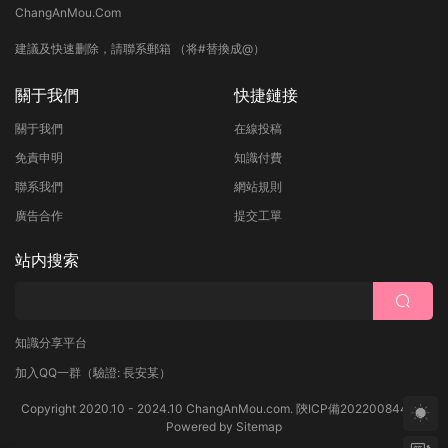
ChangAnMou.Com
建議及快速删除，請聯系郵箱 （将#替換成@）
關于我們
快捷鏈接
關于我們
在線投稿
免責申明
知識付費
聯系我們
網站規則
廣告合作
提交工單
站内搜索
知識分享平台
加入QQ一群
（驗證: 長安某）
Copyright 2020.10 - 2024.10 ChangAnMou.com.
陝ICP備2022008444号
Powered by
Sitemap