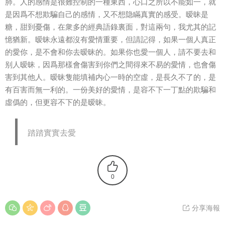
肺。人的感情是很難控制的一種東西，心口之所以不能如一，就
是因爲不想欺騙自己的感情，又不想隐瞞真實的感受。暧昧是
糖，甜到憂傷，在衆多的經典語錄裏面，對這兩句，我尤其的記
憶猶新。暧昧永遠都沒有愛情重要，但請記得，如果一個人真正
的愛你，是不會和你去暧昧的。如果你也愛一個人，請不要去和
别人暧昧，因爲那樣會傷害到你們之間得來不易的愛情，也會傷
害到其他人。暧昧隻能填補内心一時的空虛，是長久不了的，是
有百害而無一利的。一份美好的愛情，是容不下一丁點的欺騙和
虛僞的，但更容不下的是暧昧。
踏踏實實去愛
0
分享海報