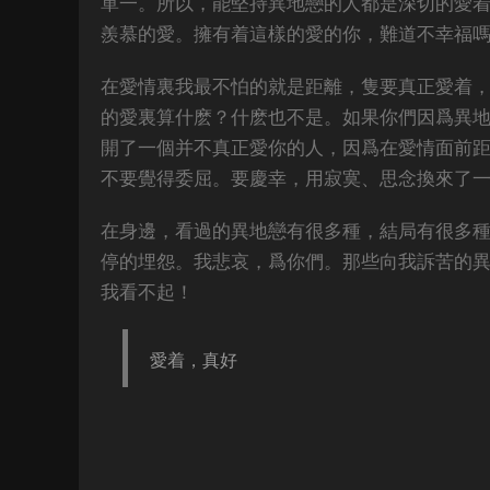
單一。所以，能堅持異地戀的人都是深切的愛
羨慕的愛。擁有着這樣的愛的你，難道不幸福
在愛情裏我最不怕的就是距離，隻要真正愛着
的愛裏算什麽？什麽也不是。如果你們因爲異
開了一個并不真正愛你的人，因爲在愛情面前
不要覺得委屈。要慶幸，用寂寞、思念換來了
在身邊，看過的異地戀有很多種，結局有很多種
停的埋怨。我悲哀，爲你們。那些向我訴苦的
我看不起！
愛着，真好