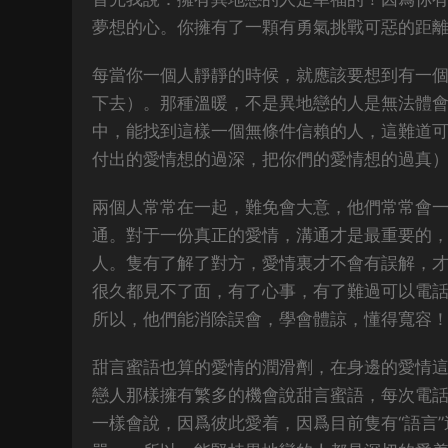
夢想的心。你擁有了一顆有勇氣挑戰可惡的距
每當你一個人靜靜的時候，就應該要想到有一
下去）。那種溫暖，不是異地戀的人是無法體
中，能找到這樣一個無條件信賴的人，這難道
付出的愛情想的過深，把你們的愛情想的過真
兩個人常常在一起，難免會大意，他們常常會
通。對于一份真正的愛情，溝通才是最重要的
人。隻有了解了對方，愛情裏才不會有誤解，
很久都見不了面，有了心事，有了難過可以電
所以，他們能消除誤會，學會體諒，懂得寬容
甜言蜜語也算的愛情的潤滑劑，在身邊的愛情
戀人那樣擁有繁多的機會說甜言蜜語，每次電話裏
一樣會說，因爲彼此愛着，因爲目前隻有“語言