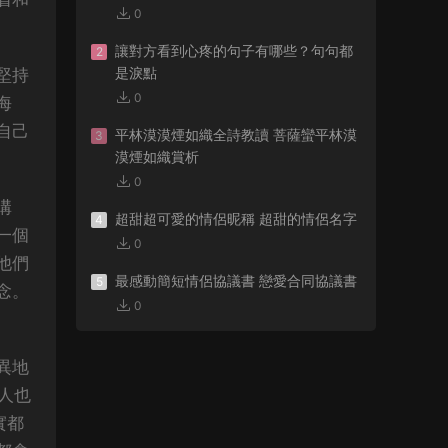
0
讓對方看到心疼的句子有哪些？句句都
2
是淚點
堅持
0
海
自己
平林漠漠煙如織全詩教讀 菩薩蠻平林漠
3
漠煙如織賞析
0
溝
超甜超可愛的情侶昵稱 超甜的情侶名字
4
一個
0
他們
最感動簡短情侶協議書 戀愛合同協議書
5
念。
0
異地
人也
實都