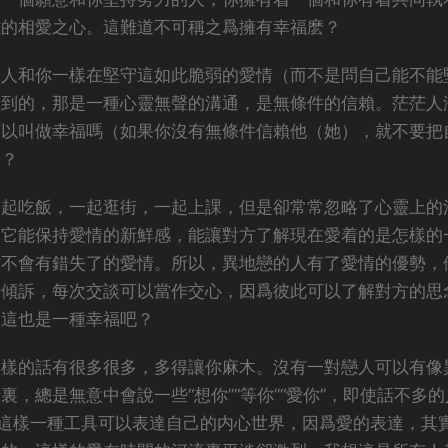
離的相愛之心。這難道不可稱之爲擁有幸福麽？
個人和你一樣在堅守這如此脆弱的愛情（而不是問自己能不能
會到的，那是一種心靈無聲的溝通，是無條件的信賴。茫茫人
可以叫做幸福嗎（如果你沒有無條件信賴他（她），就不要把
）？
一起吃飯，一起逛街，一起上課，但是卻常常忽略了心靈上的
，它能保持愛情的新鮮感，能讓對方了解現在愛着的是怎樣的
才不會有錯失了的愛情。所以，異地戀的人有了愛情的優勢，
話傾訴，每次交談可以當作交心，因爲彼此可以了解對方的思
！這也是一種幸福吧？
這樣的話有很多很多，多得讓你麻木。沒有一對戀人可以有像
，總是無意中會說一些“想你”“等你”“愛你”，即使話不多的
”這樣一種工具可以表達自己的内心世界，因爲愛的表達，其