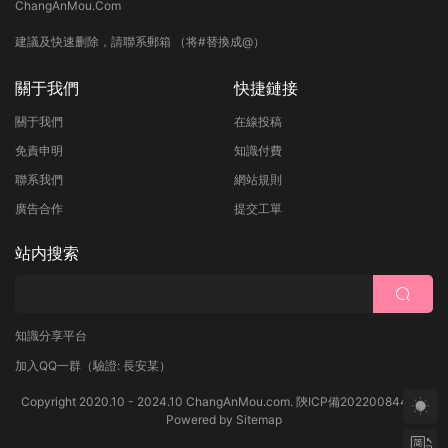
ChangAnMou.Com
建議及快速删除，請聯系郵箱 （将#替換成@）
關于我們
快捷鏈接
關于我們
在線投稿
免責申明
知識付費
聯系我們
網站規則
廣告合作
提交工單
站内搜索
知識分享平台
加入QQ一群
（驗證: 長安某）
Copyright 2020.10 - 2024.10 ChangAnMou.com.
陝ICP備2022008444号
Powered by
Sitemap