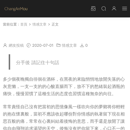
當前位置：
首頁
情感文章
正文
有多少愛可以重來
網友投稿
2020-07-01
情感文章
0
分手後 請記住十句話
多少個夜晚獨自徘徊在酒杯，在黑夜的來臨悄悄地放開失落的心
灰意懶，一支一支的的心酸直腸而下，放不下的愁緒裝起酒瓶的
痛快，慢慢習慣了這種生活的态度也習慣這種無奈的向往。
常常責怪自己沒有把當初的思憶像風一樣吹向你的夢鄉将你輕輕
的抱在懷裏般，當初不應該收起哪份對你情感的執著留下現在相
思百般的痛，常常在心裏糾結着後悔的意思，而手還是放開了讓
你自由飛翔追求渴望的天空，後悔沒有把你留下來，心口不一的