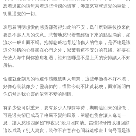
想着過氣的話無奈着這些情感的錯落，涉筆來寫就這愛的重量，
衡量過去的一切。
哀思着明明想愛的感覺卻落得如此的不安，爲什麽到最後換來的
要是不盡人意的失意。悲苦地愁思着曾經留下來的點點滴滴，如
流水一般止而不竭。抱憾悲戚地背起這傷人的往事，是否總是讓
這分熱情的心徘徊在心門之外，鄙棄着這不安分的孤緒。卻要在
茫茫人海中與你擦肩相遇，誰知道哪是不是上天的安排讓人不知
所措。
命運就像刻意的地運作感慨總叫人無奈，這些年過得不好不壞，
好像心裏就像少了靈魂似的，惜歎今朝不比黃花瘦，而漸漸明白
你仍然是我心靈的依舊不變的關懷。
有多少愛可以重來，要有多少人靜靜等待，期盼這回來的憧憬，
可是過去卻已成爲了格局不變的風景，留戀也隻會讓人奄奄一
息，讓人愁漲四起如“靜夜思”般月照閑清。當懂得珍惜以後回顧
這以成爲了别人寫實，裝作不在意在心間就這樣畫上句号還是讓