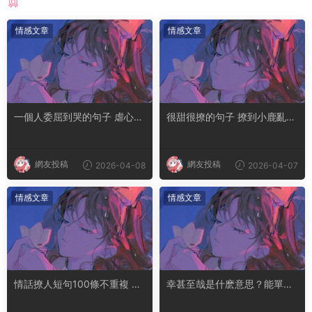
猜你喜歡
情感文章
情感文章
一個人委屈到哭的句子 虐心到
很甜很撩的句子 撩到小鹿亂撞
讓人流淚的文案
腿軟的文案
網友投稿
網友投稿
2026-04-08
2026-04-07
情感文章
情感文章
情話撩人短句100條不重複 土
幸甚至哉是什麽意思？能單獨
味情話撩人長句
用嗎