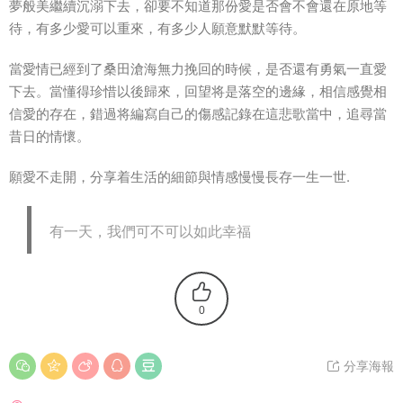
夢般美繼續沉溺下去，卻要不知道那份愛是否會不會還在原地等
待，有多少愛可以重來，有多少人願意默默等待。
當愛情已經到了桑田滄海無力挽回的時候，是否還有勇氣一直愛
下去。當懂得珍惜以後歸來，回望将是落空的邊緣，相信感覺相
信愛的存在，錯過将編寫自己的傷感記錄在這悲歌當中，追尋當
昔日的情懷。
願愛不走開，分享着生活的細節與情感慢慢長存一生一世.
有一天，我們可不可以如此幸福
0
分享海報