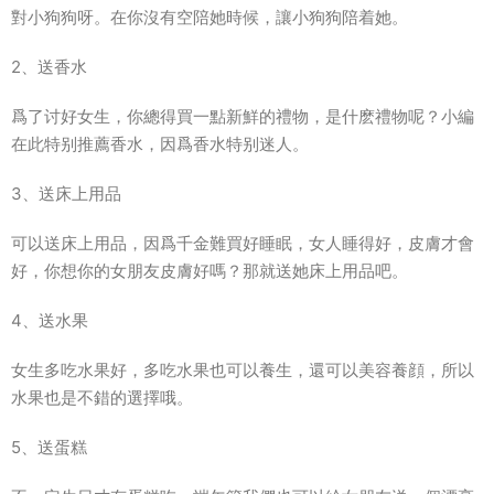
對小狗狗呀。在你沒有空陪她時候，讓小狗狗陪着她。
2、送香水
爲了讨好女生，你總得買一點新鮮的禮物，是什麽禮物呢？小編
在此特别推薦香水，因爲香水特别迷人。
3、送床上用品
可以送床上用品，因爲千金難買好睡眠，女人睡得好，皮膚才會
好，你想你的女朋友皮膚好嗎？那就送她床上用品吧。
4、送水果
女生多吃水果好，多吃水果也可以養生，還可以美容養顔，所以
水果也是不錯的選擇哦。
5、送蛋糕