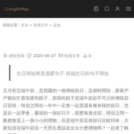
當前位置：
首頁
情感文章
正文
端午節送女朋友什麽禮物好 端午節送什麽給女朋
友
網友投稿
2020-06-27
情感文章
0
生日簡短唯美溫暖句子 祝福生日的句子簡短
五月初五端午節，是我國的一個傳統節日，這個時間段，家家戶
戶都在忙着張羅包粽子，因爲吃粽子是端午節必不可少的傳統節
日習俗，情侶之間在一年中一定會一起度過各種各樣的節日，也
是在一起學會，慶祝的一個好日子，那麽每逢佳節，情侶之間一
般都會送上一個小小的禮物，但是端午節這個節日比較特殊，大
家知道在端午節這一天男生應該送女生什麽禮物嗎？一起來了解