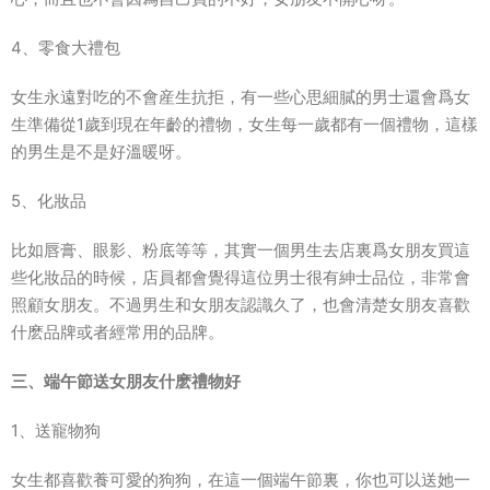
4、零食大禮包
女生永遠對吃的不會産生抗拒，有一些心思細膩的男士還會爲女
生準備從1歲到現在年齡的禮物，女生每一歲都有一個禮物，這樣
的男生是不是好溫暖呀。
5、化妝品
比如唇膏、眼影、粉底等等，其實一個男生去店裏爲女朋友買這
些化妝品的時候，店員都會覺得這位男士很有紳士品位，非常會
照顧女朋友。不過男生和女朋友認識久了，也會清楚女朋友喜歡
什麽品牌或者經常用的品牌。
三、端午節送女朋友什麽禮物好
1、送寵物狗
女生都喜歡養可愛的狗狗，在這一個端午節裏，你也可以送她一