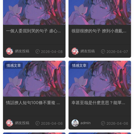
一個人委屈到哭的句子 虐心到
很甜很撩的句子 撩到小鹿亂撞
讓人流淚的文案
腿軟的文案
網友投稿
網友投稿
2026-04-08
2026-04-07
情感文章
情感文章
情話撩人短句100條不重複 土
幸甚至哉是什麽意思？能單獨
味情話撩人長句
用嗎
網友投稿
admin
2026-04-06
2026-04-06