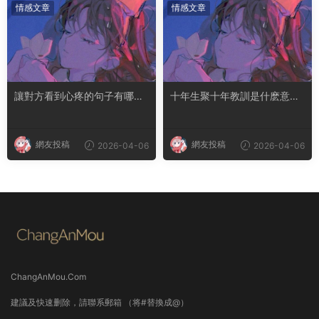
情感文章
情感文章
讓對方看到心疼的句子有哪
十年生聚十年教訓是什麽意思
些？句句都是淚點
成語典故出自哪裏
網友投稿
網友投稿
2026-04-06
2026-04-06
ChangAnMou.Com
建議及快速删除，請聯系郵箱 （将#替換成@）