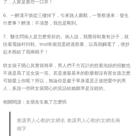
了，人家是要挖一口井！
6、一醉漢不慎從三樓掉下，引來路人圍觀，一警察過來：發生
什麽事？醉漢：不清楚，我也是剛到。
7、醫生問病人是怎麽骨折的。病人說，我覺得鞋裏有沙子，就
扶着電線杆抖鞋。tmd有個混蛋經過那裏，以爲我觸電了，便抄
起木棍給了我兩棍子！
哄女孩子開心其實很簡單，男人們千方百計的想着泡妞的招數也
不過是爲了逗女孩一笑。若是連最基本的歡樂都沒有那女孩怎麽
可能愛上你呢？所以，無論你是處于單身還是正值戀愛中的男
人，多說一些哄女孩開心的笑話給她聽準是沒錯的。
相關閱讀：女朋友生氣了怎麽哄
會讓男人心動的女網名 會讓男人心動的女網名兩
個字