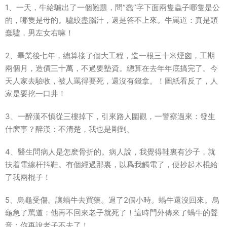
1、一天，牛給驢出了一個難題，問“蠢”字下面兩隻蟲子哪隻是公
的，哪隻是母的。驢絞盡腦汁，還是答不上來。牛罵道：真是頭
蠢驢，男左女右嘛！
2、畢業後七年，總算接了個大工程，造一根三十米煙囪，工期
兩個月，造價三十萬，不過要墊資。總算在去年年底搞完了。今
天人家去驗收，被人罵得要死，還沒有錢拿。！圖紙看反了，人
家是要挖一口井！
3、一醉漢不慎從三樓掉下，引來路人圍觀，一警察過來：發生
什麽事？醉漢：不清楚，我也是剛到。
4、醫生問病人是怎麽骨折的。病人說，我覺得鞋裏有沙子，就
扶着電線杆抖鞋。有個經過那裏，以爲我觸電了，便抄起木棍給
了我兩棍子！
5、烏龜受傷。讓蝸牛去買藥。過了2個小時。蝸牛還沒回來。烏
龜急了罵道：他再不回來老子就死了！這時門外傳來了蝸牛的聲
音：你再說老子不去了！